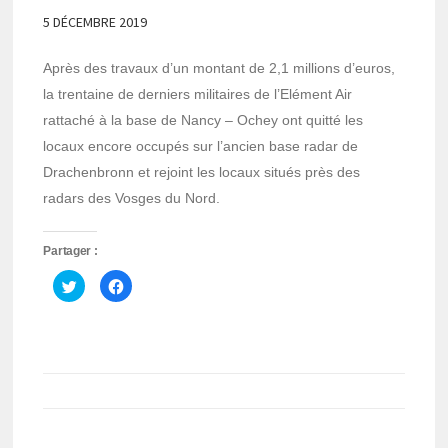
5 DÉCEMBRE 2019
Après des travaux d’un montant de 2,1 millions d’euros,
la trentaine de derniers militaires de l’Elément Air
rattaché à la base de Nancy – Ochey ont quitté les
locaux encore occupés sur l’ancien base radar de
Drachenbronn et rejoint les locaux situés près des
radars des Vosges du Nord.
Partager :
Cliquez
Cliquez
pour
pour
partager
partager
sur
sur
Twitter(ouvre
Facebook(ouvre
dans
dans
une
une
nouvelle
nouvelle
fenêtre)
fenêtre)