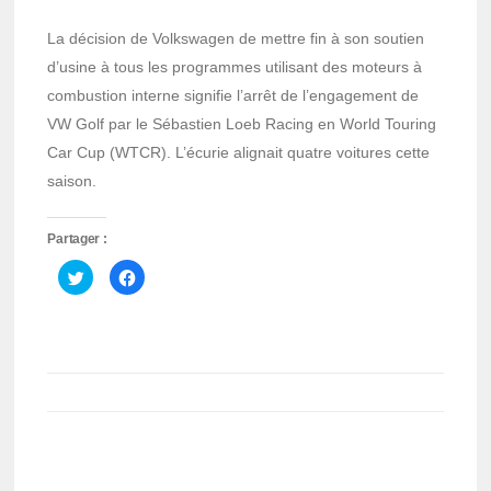
La décision de Volkswagen de mettre fin à son soutien
d’usine à tous les programmes utilisant des moteurs à
combustion interne signifie l’arrêt de l’engagement de
VW Golf par le Sébastien Loeb Racing en World Touring
Car Cup (WTCR). L’écurie alignait quatre voitures cette
saison.
Partager :
Cliquez
Cliquez
pour
pour
partager
partager
sur
sur
Twitter(ouvre
Facebook(ouvre
dans
dans
une
une
nouvelle
nouvelle
fenêtre)
fenêtre)