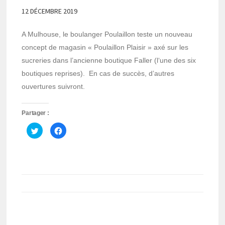
12 DÉCEMBRE 2019
A Mulhouse, le boulanger Poulaillon teste un nouveau
concept de magasin « Poulaillon Plaisir » axé sur les
sucreries dans l’ancienne boutique Faller (l‘une des six
boutiques reprises). En cas de succès, d’autres
ouvertures suivront.
Partager :
Cliquez
Cliquez
pour
pour
partager
partager
sur
sur
Twitter(ouvre
Facebook(ouvre
dans
dans
une
une
nouvelle
nouvelle
fenêtre)
fenêtre)