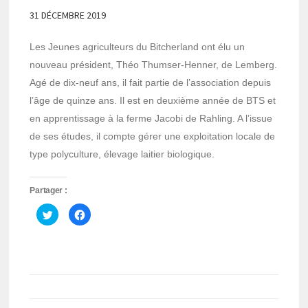
31 DÉCEMBRE 2019
Les Jeunes agriculteurs du Bitcherland ont élu un
nouveau président, Théo Thumser-Henner, de Lemberg.
Agé de dix-neuf ans, il fait partie de l’association depuis
l’âge de quinze ans. Il est en deuxième année de BTS et
en apprentissage à la ferme Jacobi de Rahling. A l’issue
de ses études, il compte gérer une exploitation locale de
type polyculture, élevage laitier biologique.
Partager :
Cliquez
Cliquez
pour
pour
partager
partager
sur
sur
Twitter(ouvre
Facebook(ouvre
dans
dans
une
une
nouvelle
nouvelle
fenêtre)
fenêtre)