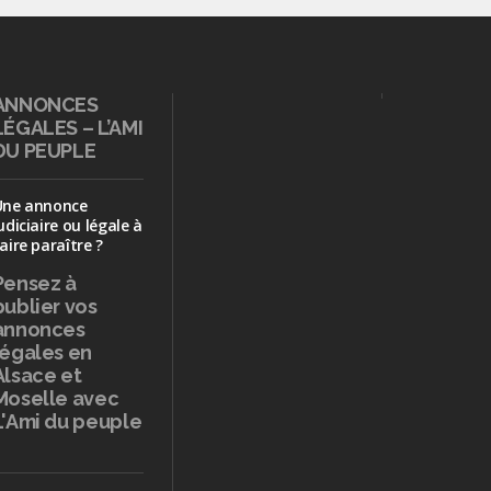
ANNONCES
LÉGALES – L’AMI
DU PEUPLE
Une annonce
udiciaire ou légale à
aire paraître ?
Pensez à
publier
vos
annonces
légales en
Alsace et
Moselle avec
L'Ami du peuple