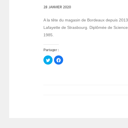
28 JANVIER 2020
A la tête du magasin de Bordeaux depuis 2013,
Lafayette de Strasbourg. Diplômée de Sciences
1985.
Partager :
Cliquez
Cliquez
pour
pour
partager
partager
sur
sur
Twitter(ouvre
Facebook(ouvre
dans
dans
une
une
nouvelle
nouvelle
fenêtre)
fenêtre)