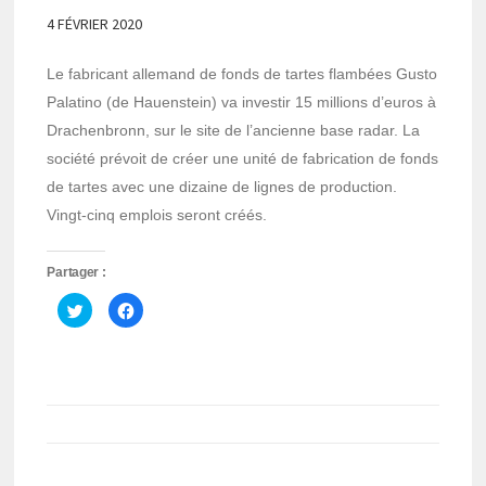
4 FÉVRIER 2020
Le fabricant allemand de fonds de tartes flambées Gusto
Palatino (de Hauenstein) va investir 15 millions d’euros à
Drachenbronn, sur le site de l’ancienne base radar. La
société prévoit de créer une unité de fabrication de fonds
de tartes avec une dizaine de lignes de production.
Vingt-cinq emplois seront créés.
Partager :
Cliquez
Cliquez
pour
pour
partager
partager
sur
sur
Twitter(ouvre
Facebook(ouvre
dans
dans
une
une
nouvelle
nouvelle
fenêtre)
fenêtre)