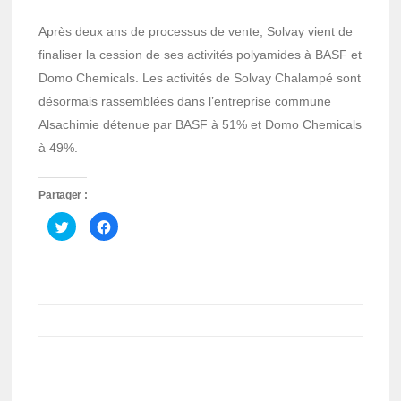
Après deux ans de processus de vente, Solvay vient de
finaliser la cession de ses activités polyamides à BASF et
Domo Chemicals. Les activités de Solvay Chalampé sont
désormais rassemblées dans l’entreprise commune
Alsachimie détenue par BASF à 51% et Domo Chemicals
à 49%.
Partager :
Cliquez
Cliquez
pour
pour
partager
partager
sur
sur
Twitter(ouvre
Facebook(ouvre
dans
dans
une
une
nouvelle
nouvelle
fenêtre)
fenêtre)