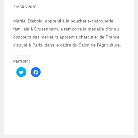
3 MARS 2020
Martial Diebold, apprenti à la boucherie-charcuterie
familiale à Drusenheim, a remporté la médaille d’or au
concours des meilleurs apprentis charcutier de France
disputé à Paris, dans le cadre du Salon de l’Agriculture.
Partager :
Cliquez
Cliquez
pour
pour
partager
partager
sur
sur
Twitter(ouvre
Facebook(ouvre
dans
dans
une
une
nouvelle
nouvelle
fenêtre)
fenêtre)