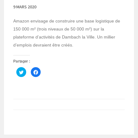
9 MARS 2020
Amazon envisage de construire une base logistique de
150 000 m² (trois niveaux de 50 000 m²) sur la
plateforme d’activités de Dambach la Ville. Un millier
d’emplois devraient être créés.
Partager :
Cliquez
Cliquez
pour
pour
partager
partager
sur
sur
Twitter(ouvre
Facebook(ouvre
dans
dans
une
une
nouvelle
nouvelle
fenêtre)
fenêtre)