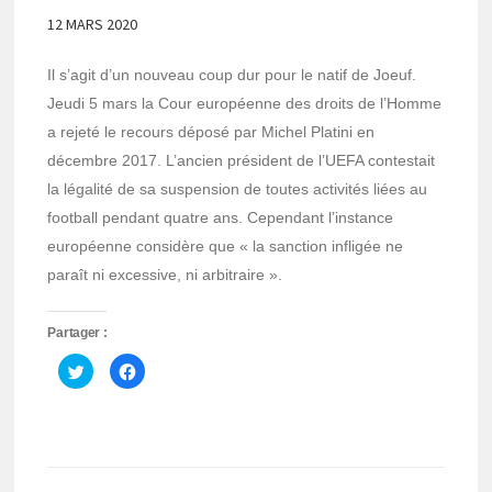
12 MARS 2020
Il s’agit d’un nouveau coup dur pour le natif de Joeuf.
Jeudi 5 mars la Cour européenne des droits de l’Homme
a rejeté le recours déposé par Michel Platini en
décembre 2017. L’ancien président de l’UEFA contestait
la légalité de sa suspension de toutes activités liées au
football pendant quatre ans. Cependant l’instance
européenne considère que « la sanction infligée ne
paraît ni excessive, ni arbitraire ».
Partager :
Cliquez
Cliquez
pour
pour
partager
partager
sur
sur
Twitter(ouvre
Facebook(ouvre
dans
dans
une
une
nouvelle
nouvelle
fenêtre)
fenêtre)