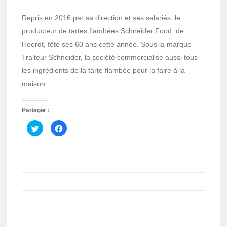
Repris en 2016 par sa direction et ses salariés, le
producteur de tartes flambées Schneider Food, de
Hoerdt, fête ses 60 ans cette année. Sous la marque
Traiteur Schneider, la société commercialise aussi tous
les ingrédients de la tarte flambée pour la faire à la
maison.
Partager :
Cliquez
Cliquez
pour
pour
partager
partager
sur
sur
Twitter(ouvre
Facebook(ouvre
dans
dans
une
une
nouvelle
nouvelle
fenêtre)
fenêtre)