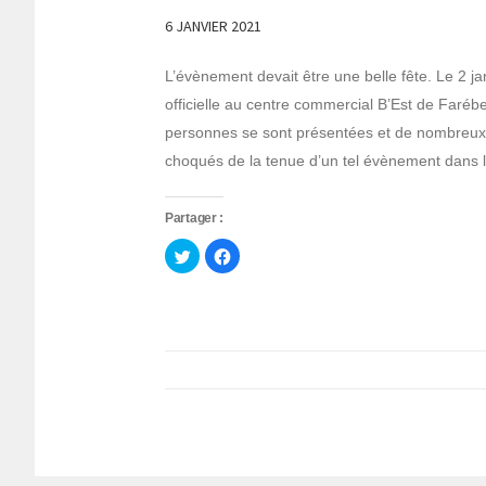
6 JANVIER 2021
L’évènement devait être une belle fête. Le 2 ja
officielle au centre commercial B’Est de Farébe
personnes se sont présentées et de nombreux p
choqués de la tenue d’un tel évènement dans l
Partager :
Cliquez
Cliquez
pour
pour
partager
partager
sur
sur
Twitter(ouvre
Facebook(ouvre
dans
dans
une
une
nouvelle
nouvelle
fenêtre)
fenêtre)