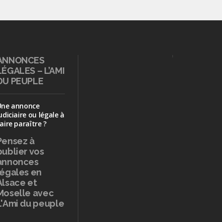
ANNONCES
LÉGALES – L’AMI
DU PEUPLE
Une annonce
udiciaire ou légale à
aire paraître ?
Pensez à
publier
vos
annonces
légales en
Alsace et
Moselle avec
L'Ami du peuple