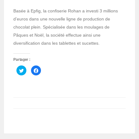
Basée à Epfig, la confiserie Rohan a investi 3 millions
d’euros dans une nouvelle ligne de production de
chocolat plein. Spécialisée dans les moulages de
Pâques et Noël, la société effectue ainsi une
diversification dans les tablettes et sucettes.
Partager :
Cliquez
Cliquez
pour
pour
partager
partager
sur
sur
Twitter(ouvre
Facebook(ouvre
dans
dans
une
une
nouvelle
nouvelle
fenêtre)
fenêtre)