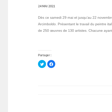
24 MAI 2021
Dès ce samedi 29 mai et jusqu’au 22 novembre
Arcimboldo. Présentant le travail du peintre it
de 250 œuvres de 130 artistes. Chacune ayant u
Partager :
Cliquez
Cliquez
pour
pour
partager
partager
sur
sur
Twitter(ouvre
Facebook(ouvre
dans
dans
une
une
nouvelle
nouvelle
fenêtre)
fenêtre)