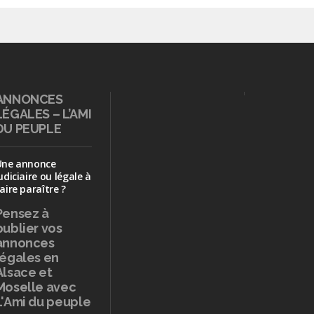
ANNONCES
LÉGALES – L’AMI
DU PEUPLE
Une annonce
udiciaire ou légale à
aire paraître ?
Pensez à
publier
vos
annonces
légales en
Alsace et
Moselle avec
L'Ami du peuple