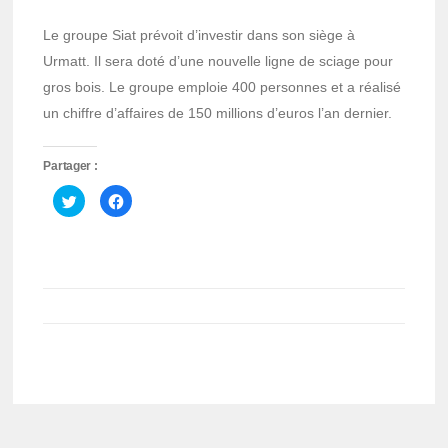
Le groupe Siat prévoit d’investir dans son siège à
Urmatt. Il sera doté d’une nouvelle ligne de sciage pour
gros bois. Le groupe emploie 400 personnes et a réalisé
un chiffre d’affaires de 150 millions d’euros l’an dernier.
Partager :
Cliquez
Cliquez
pour
pour
partager
partager
sur
sur
Twitter(ouvre
Facebook(ouvre
dans
dans
une
une
nouvelle
nouvelle
fenêtre)
fenêtre)