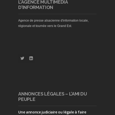
L’AGENCE MULTIMEDIA
D’INFORMATION
Agence de presse alsacienne d'information locale,
régionale et tournée vers le Grand Est.
ANNONCES LÉGALES – L’AMI DU
PEUPLE
Une annonce judiciaire ou légale à faire