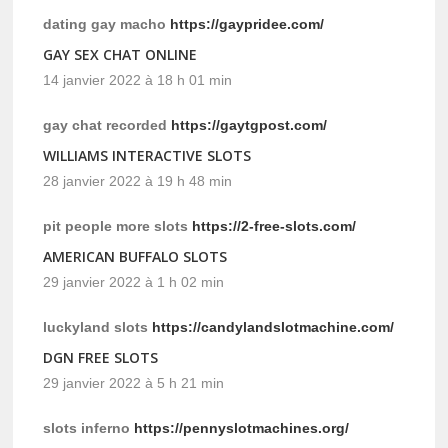
dating gay macho
https://gaypridee.com/
GAY SEX CHAT ONLINE
14 janvier 2022 à 18 h 01 min
gay chat recorded
https://gaytgpost.com/
WILLIAMS INTERACTIVE SLOTS
28 janvier 2022 à 19 h 48 min
pit people more slots
https://2-free-slots.com/
AMERICAN BUFFALO SLOTS
29 janvier 2022 à 1 h 02 min
luckyland slots
https://candylandslotmachine.com/
DGN FREE SLOTS
29 janvier 2022 à 5 h 21 min
slots inferno
https://pennyslotmachines.org/