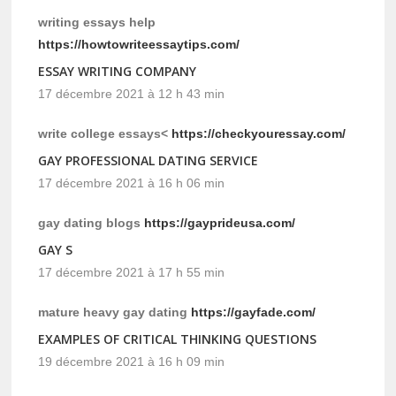
writing essays help
https://howtowriteessaytips.com/
ESSAY WRITING COMPANY
17 décembre 2021 à 12 h 43 min
write college essays<
https://checkyouressay.com/
GAY PROFESSIONAL DATING SERVICE
17 décembre 2021 à 16 h 06 min
gay dating blogs
https://gayprideusa.com/
GAY S
17 décembre 2021 à 17 h 55 min
mature heavy gay dating
https://gayfade.com/
EXAMPLES OF CRITICAL THINKING QUESTIONS
19 décembre 2021 à 16 h 09 min