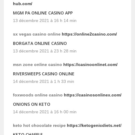
hub.com/
MGM PA ONLINE CASINO APP
13 décembre 2021 à 16 h 14 min
sx vegas casino online
https://online2casino.com/
BORGATA ONLINE CASINO
13 décembre 2021 à 23 h 28 min
msn zone online casino
https://casinoonlinet.com/
RIVERSWEEPS CASINO ONLINE
14 décembre 2021 à 1 h 33 min
foxwoods online casino
https://casinosonlinex.com/
ONIONS ON KETO
14 décembre 2021 à 16 h 00 min
keto hot chocolate recipe
https://ketogenicdiets.net/
KETO CHAFFLE