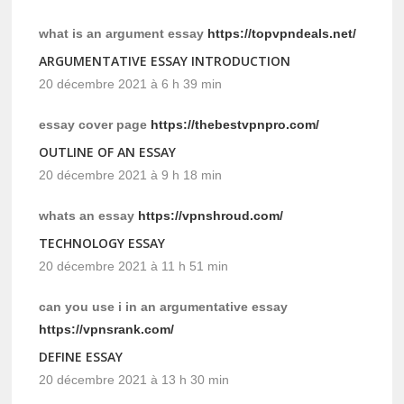
what is an argument essay
https://topvpndeals.net/
ARGUMENTATIVE ESSAY INTRODUCTION
20 décembre 2021 à 6 h 39 min
essay cover page
https://thebestvpnpro.com/
OUTLINE OF AN ESSAY
20 décembre 2021 à 9 h 18 min
whats an essay
https://vpnshroud.com/
TECHNOLOGY ESSAY
20 décembre 2021 à 11 h 51 min
can you use i in an argumentative essay
https://vpnsrank.com/
DEFINE ESSAY
20 décembre 2021 à 13 h 30 min