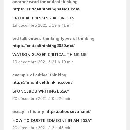
another word for critical thinking
https://criticalthinkingbasics.com/
CRITICAL THINKING ACTIVITIES
19 décembre 2021 à 19 h 41 min
ted talk critical thinking types of thinking
https://criticalthinking2020.net/
WATSON GLAZER CRITICAL THINKING
19 décembre 2021 à 21 h 19 min
example of critical thinking
https://uncriticalthinking.com/
SPONGEBOB WRITING ESSAY
20 décembre 2021 à 0 h 26 min
essay in history
https://choosevpn.net/
HOW TO QUOTE SOMEONE IN AN ESSAY
20 décembre 2021 à 2 h 43 min