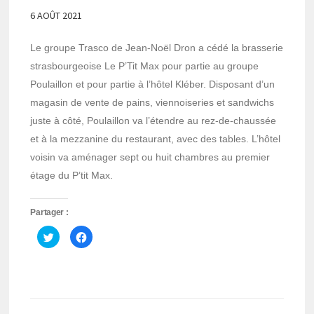
6 AOÛT 2021
Le groupe Trasco de Jean-Noël Dron a cédé la brasserie
strasbourgeoise Le P’Tit Max pour partie au groupe
Poulaillon et pour partie à l’hôtel Kléber. Disposant d’un
magasin de vente de pains, viennoiseries et sandwichs
juste à côté, Poulaillon va l’étendre au rez-de-chaussée
et à la mezzanine du restaurant, avec des tables. L’hôtel
voisin va aménager sept ou huit chambres au premier
étage du P’tit Max.
Partager :
Cliquez
Cliquez
pour
pour
partager
partager
sur
sur
Twitter(ouvre
Facebook(ouvre
dans
dans
une
une
nouvelle
nouvelle
fenêtre)
fenêtre)