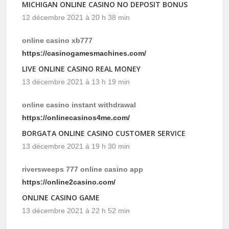
MICHIGAN ONLINE CASINO NO DEPOSIT BONUS
12 décembre 2021 à 20 h 38 min
online casino xb777
https://casinogamesmachines.com/
LIVE ONLINE CASINO REAL MONEY
13 décembre 2021 à 13 h 19 min
online casino instant withdrawal
https://onlinecasinos4me.com/
BORGATA ONLINE CASINO CUSTOMER SERVICE
13 décembre 2021 à 19 h 30 min
riversweeps 777 online casino app
https://online2casino.com/
ONLINE CASINO GAME
13 décembre 2021 à 22 h 52 min