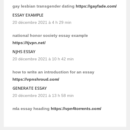
gay lesbian transgender dating
https://gayfade.com/
ESSAY EXAMPLE
20 décembre 2021 à 4 h 29 min
national honor society essay example
https://tjvpn.net/
NJHS ESSAY
20 décembre 2021 à 10 h 42 min
how to write an introduction for an essay
https://vpnshroud.com/
GENERATE ESSAY
20 décembre 2021 à 13 h 58 min
mla essay heading
https://vpn4torrents.com/