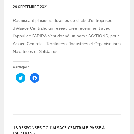
29 SEPTEMBRE 2021
Réunissant plusieurs dizaines de chefs d’entreprises
d’Alsace Centrale, un réseau créé récemment avec
l’appui de l’ADIRA s’est donné un nom : AC:TIONS, pour
Alsace Centrale : Territoires d’Industries et Organisations
Novatrices et Solidaires.
Partager :
Cliquez
Cliquez
pour
pour
partager
partager
sur
sur
Twitter(ouvre
Facebook(ouvre
dans
dans
une
une
nouvelle
nouvelle
fenêtre)
fenêtre)
18 RESPONSES TO L’ALSACE CENTRALE PASSE À
L’AC:TIONS