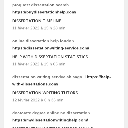
proquest dissertation search
https://buydissertationhelp.com/
DISSERTATION TIMELINE
11 février 2022 à 15 h 28 min
online dissertation help london
https://dissertationwriting-service.com/
HELP WITH DISSERTATION STATISTICS
11 février 2022 à 19 h 05 min
dissertation writing service chicago il
https://help-
with-dissertations.com/
DISSERTATION WRITING TUTORS
12 février 2022 à 0 h 36 min
doctorate degree online no dissertation
https://mydissertationwritinghelp.com/