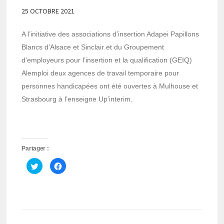
25 OCTOBRE 2021
A l’initiative des associations d’insertion Adapei Papillons
Blancs d’Alsace et Sinclair et du Groupement
d’employeurs pour l’insertion et la qualification (GEIQ)
Alemploi deux agences de travail temporaire pour
personnes handicapées ont été ouvertes à Mulhouse et
Strasbourg à l’enseigne Up’interim.
Partager :
Cliquez
Cliquez
pour
pour
partager
partager
sur
sur
Twitter(ouvre
Facebook(ouvre
dans
dans
une
une
nouvelle
nouvelle
fenêtre)
fenêtre)