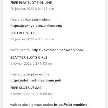
FREE PLAY SLOTS ONLINE
29 janvier 2022 à 6 h 17 min
free siberian storm slots
https://pennyslotmachines.org/
888 FREE SLOTS
29 janvier 2022 à 8 h 02 min
slots capital
https://slotmachinesworld.com/
SCATTER SLOTS GIRLS
3 février 2022 à 17 h 03 min
free slots to play online
https://slotmachinesforum.net/
FREE SLOTS VEGAS
3 février 2022 à 20 h 58 min
wobka slots promo codes
https://slot-machine-