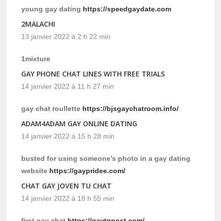
young gay dating
https://speedgaydate.com
2MALACHI
13 janvier 2022 à 2 h 22 min
1mixture
GAY PHONE CHAT LINES WITH FREE TRIALS
14 janvier 2022 à 11 h 27 min
gay chat roullette
https://bjsgaychatroom.info/
ADAM4ADAM GAY ONLINE DATING
14 janvier 2022 à 15 h 28 min
busted for using someone’s photo in a gay dating
website
https://gaypridee.com/
CHAT GAY JOVEN TU CHAT
14 janvier 2022 à 18 h 55 min
first gay chat
https://gaytgpost.com/