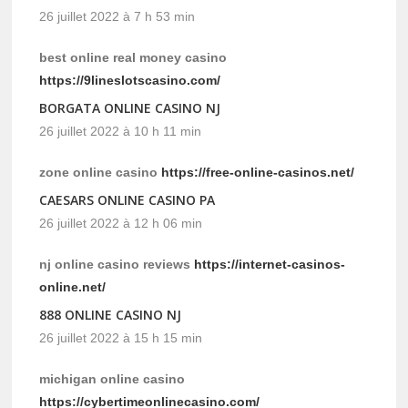
26 juillet 2022 à 7 h 53 min
best online real money casino
https://9lineslotscasino.com/
BORGATA ONLINE CASINO NJ
26 juillet 2022 à 10 h 11 min
zone online casino
https://free-online-casinos.net/
CAESARS ONLINE CASINO PA
26 juillet 2022 à 12 h 06 min
nj online casino reviews
https://internet-casinos-
online.net/
888 ONLINE CASINO NJ
26 juillet 2022 à 15 h 15 min
michigan online casino
https://cybertimeonlinecasino.com/