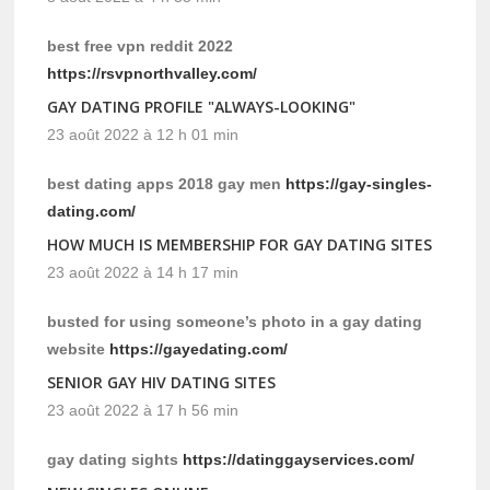
best free vpn reddit 2022
https://rsvpnorthvalley.com/
GAY DATING PROFILE "ALWAYS-LOOKING"
23 août 2022 à 12 h 01 min
best dating apps 2018 gay men
https://gay-singles-
dating.com/
HOW MUCH IS MEMBERSHIP FOR GAY DATING SITES
23 août 2022 à 14 h 17 min
busted for using someone’s photo in a gay dating
website
https://gayedating.com/
SENIOR GAY HIV DATING SITES
23 août 2022 à 17 h 56 min
gay dating sights
https://datinggayservices.com/