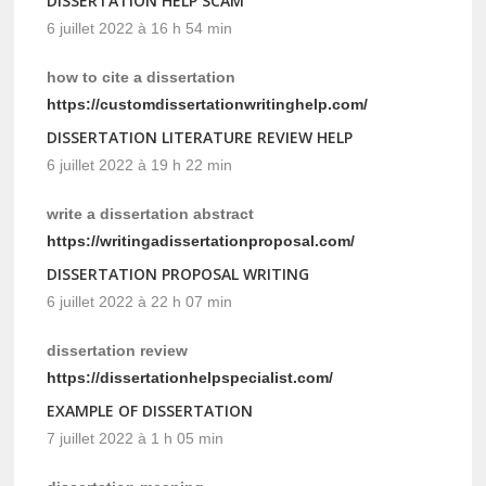
DISSERTATION HELP SCAM
6 juillet 2022 à 16 h 54 min
how to cite a dissertation
https://customdissertationwritinghelp.com/
DISSERTATION LITERATURE REVIEW HELP
6 juillet 2022 à 19 h 22 min
write a dissertation abstract
https://writingadissertationproposal.com/
DISSERTATION PROPOSAL WRITING
6 juillet 2022 à 22 h 07 min
dissertation review
https://dissertationhelpspecialist.com/
EXAMPLE OF DISSERTATION
7 juillet 2022 à 1 h 05 min