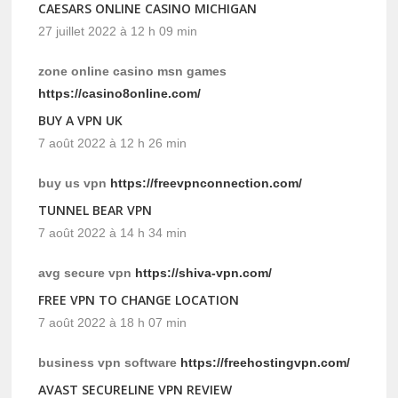
CAESARS ONLINE CASINO MICHIGAN
27 juillet 2022 à 12 h 09 min
zone online casino msn games
https://casino8online.com/
BUY A VPN UK
7 août 2022 à 12 h 26 min
buy us vpn
https://freevpnconnection.com/
TUNNEL BEAR VPN
7 août 2022 à 14 h 34 min
avg secure vpn
https://shiva-vpn.com/
FREE VPN TO CHANGE LOCATION
7 août 2022 à 18 h 07 min
business vpn software
https://freehostingvpn.com/
AVAST SECURELINE VPN REVIEW