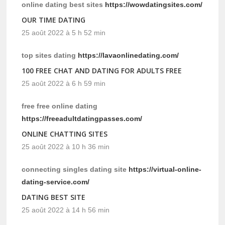
online dating best sites
https://wowdatingsites.com/
OUR TIME DATING
25 août 2022 à 5 h 52 min
top sites dating
https://lavaonlinedating.com/
100 FREE CHAT AND DATING FOR ADULTS FREE
25 août 2022 à 6 h 59 min
free free online dating
https://freeadultdatingpasses.com/
ONLINE CHATTING SITES
25 août 2022 à 10 h 36 min
connecting singles dating site
https://virtual-online-
dating-service.com/
DATING BEST SITE
25 août 2022 à 14 h 56 min