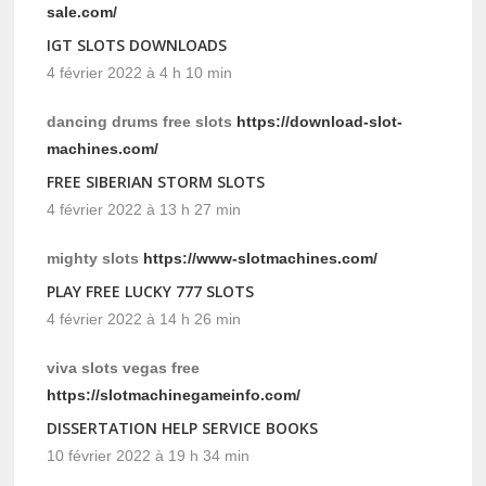
sale.com/
IGT SLOTS DOWNLOADS
4 février 2022 à 4 h 10 min
dancing drums free slots
https://download-slot-
machines.com/
FREE SIBERIAN STORM SLOTS
4 février 2022 à 13 h 27 min
mighty slots
https://www-slotmachines.com/
PLAY FREE LUCKY 777 SLOTS
4 février 2022 à 14 h 26 min
viva slots vegas free
https://slotmachinegameinfo.com/
DISSERTATION HELP SERVICE BOOKS
10 février 2022 à 19 h 34 min