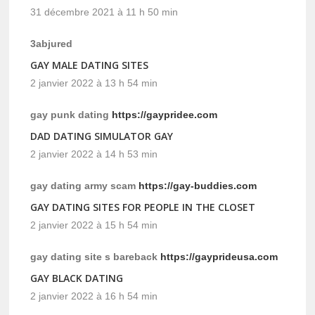
31 décembre 2021 à 11 h 50 min
3abjured
GAY MALE DATING SITES
2 janvier 2022 à 13 h 54 min
gay punk dating
https://gaypridee.com
DAD DATING SIMULATOR GAY
2 janvier 2022 à 14 h 53 min
gay dating army scam
https://gay-buddies.com
GAY DATING SITES FOR PEOPLE IN THE CLOSET
2 janvier 2022 à 15 h 54 min
gay dating site s bareback
https://gayprideusa.com
GAY BLACK DATING
2 janvier 2022 à 16 h 54 min