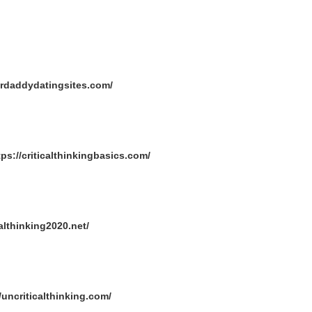
ardaddydatingsites.com/
tps://criticalthinkingbasics.com/
calthinking2020.net/
/uncriticalthinking.com/