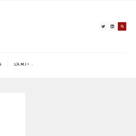
S
L’A.M.I +