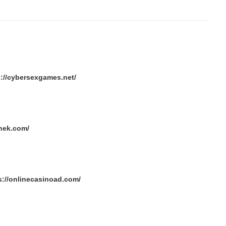
s://cybersexgames.net/
inek.com/
s://onlinecasinoad.com/