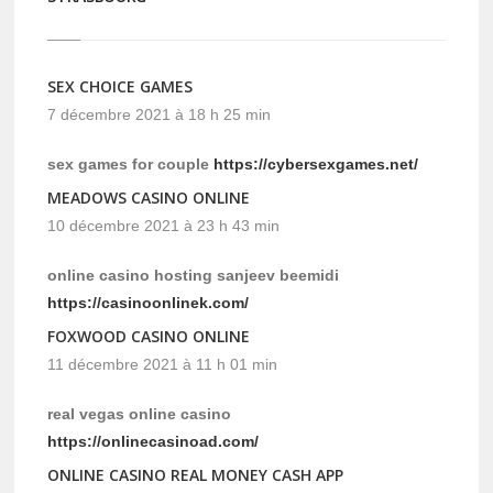
SEX CHOICE GAMES
7 décembre 2021 à 18 h 25 min
sex games for couple
https://cybersexgames.net/
MEADOWS CASINO ONLINE
10 décembre 2021 à 23 h 43 min
online casino hosting sanjeev beemidi
https://casinoonlinek.com/
FOXWOOD CASINO ONLINE
11 décembre 2021 à 11 h 01 min
real vegas online casino
https://onlinecasinoad.com/
ONLINE CASINO REAL MONEY CASH APP