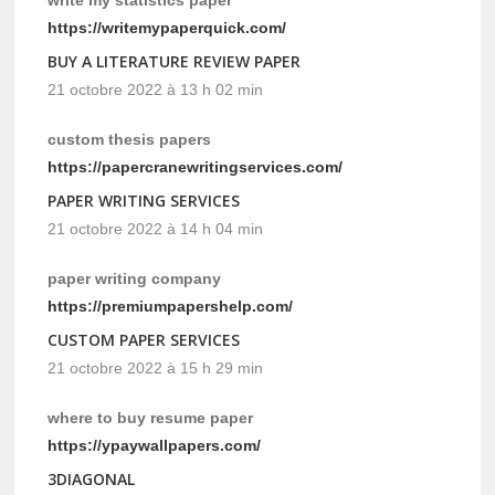
https://writemypaperquick.com/
BUY A LITERATURE REVIEW PAPER
21 octobre 2022 à 13 h 02 min
custom thesis papers
https://papercranewritingservices.com/
PAPER WRITING SERVICES
21 octobre 2022 à 14 h 04 min
paper writing company
https://premiumpapershelp.com/
CUSTOM PAPER SERVICES
21 octobre 2022 à 15 h 29 min
where to buy resume paper
https://ypaywallpapers.com/
3DIAGONAL