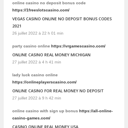
online casino no deposit bonus code
https://1freeslotscasino.com/
VEGAS CASINO ONLINE NO DEPOSIT BONUS CODES
2021
26 juillet 2022 à 22 h 01 min
party casino online
https://vrgamescasino.com/
ONLINE CASINO REAL MONEY MICHIGAN
27 juillet 2022 à 4 h 41 min
lady luck casino online
https://onlineplayerscasino.com/
ONLINE CASINO FOR REAL MONEY NO DEPOSIT
27 juillet 2022 à 9 h 42 min
online casino with sign up bonus
https://all-online-
casino-games.com/
CASINO ONLINE REAL MONEY USA