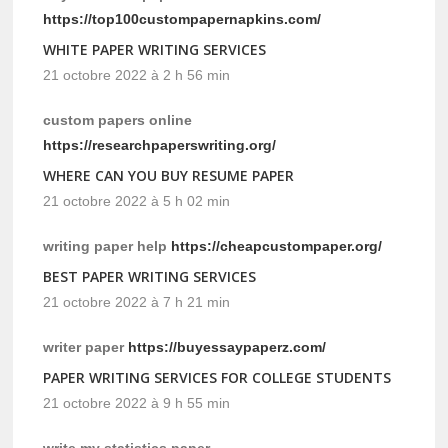
https://top100custompapernapkins.com/
WHITE PAPER WRITING SERVICES
21 octobre 2022 à 2 h 56 min
custom papers online
https://researchpaperswriting.org/
WHERE CAN YOU BUY RESUME PAPER
21 octobre 2022 à 5 h 02 min
writing paper help
https://cheapcustompaper.org/
BEST PAPER WRITING SERVICES
21 octobre 2022 à 7 h 21 min
writer paper
https://buyessaypaperz.com/
PAPER WRITING SERVICES FOR COLLEGE STUDENTS
21 octobre 2022 à 9 h 55 min
write my statistics paper