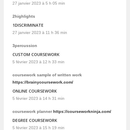
27 janvier 2023 à 5 h 05 min
2highlights
1DISCRIMINATE
27 janvier 2023 à 11 h 36 min
3percussion
CUSTOM COURSEWORK
5 février 2023 à 12 h 33 min
coursework sample of written work
https://brainycoursework.com/
ONLINE COURSEWORK
5 février 2023 à 14 h 31 min
coursework planner
https://courseworkninja.com/
DEGREE COURSEWORK
5 février 2023 à 15 h 19 min