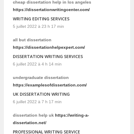
cheap dissertation help in los angeles
https://dissertationwritingcenter.com/
WRITING EDITING SERVICES
5 juillet 2022 à 23 h 17 min
all but dissertation
https://dissertationhelpexpert.com/
DISSERTATION WRITING SERVICES
6 juillet 2022 à 4 h 14 min
undergraduate dissertation
https://examplesofdissertation.com/
UK DISSERTATION WRITING
6 juillet 2022 à 7 h 17 min
dissertation help uk
https://writing-a-
dissertation.net/
PROFESSIONAL WRITING SERVICE