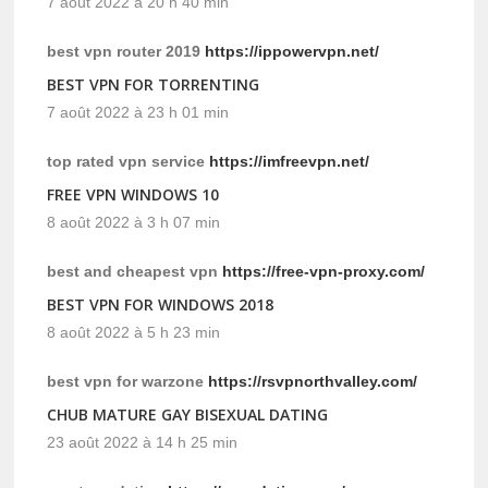
7 août 2022 à 20 h 40 min
best vpn router 2019
https://ippowervpn.net/
BEST VPN FOR TORRENTING
7 août 2022 à 23 h 01 min
top rated vpn service
https://imfreevpn.net/
FREE VPN WINDOWS 10
8 août 2022 à 3 h 07 min
best and cheapest vpn
https://free-vpn-proxy.com/
BEST VPN FOR WINDOWS 2018
8 août 2022 à 5 h 23 min
best vpn for warzone
https://rsvpnorthvalley.com/
CHUB MATURE GAY BISEXUAL DATING
23 août 2022 à 14 h 25 min