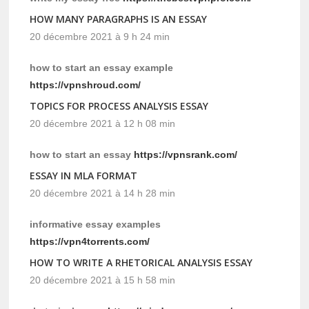
HOW MANY PARAGRAPHS IS AN ESSAY
20 décembre 2021 à 9 h 24 min
how to start an essay example
https://vpnshroud.com/
TOPICS FOR PROCESS ANALYSIS ESSAY
20 décembre 2021 à 12 h 08 min
how to start an essay
https://vpnsrank.com/
ESSAY IN MLA FORMAT
20 décembre 2021 à 14 h 28 min
informative essay examples
https://vpn4torrents.com/
HOW TO WRITE A RHETORICAL ANALYSIS ESSAY
20 décembre 2021 à 15 h 58 min