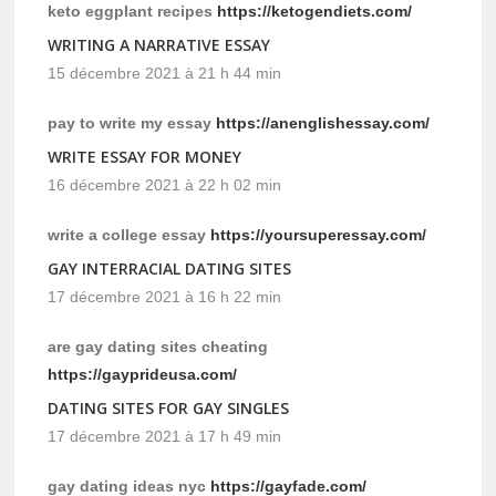
keto eggplant recipes
https://ketogendiets.com/
WRITING A NARRATIVE ESSAY
15 décembre 2021 à 21 h 44 min
pay to write my essay
https://anenglishessay.com/
WRITE ESSAY FOR MONEY
16 décembre 2021 à 22 h 02 min
write a college essay
https://yoursuperessay.com/
GAY INTERRACIAL DATING SITES
17 décembre 2021 à 16 h 22 min
are gay dating sites cheating
https://gayprideusa.com/
DATING SITES FOR GAY SINGLES
17 décembre 2021 à 17 h 49 min
gay dating ideas nyc
https://gayfade.com/