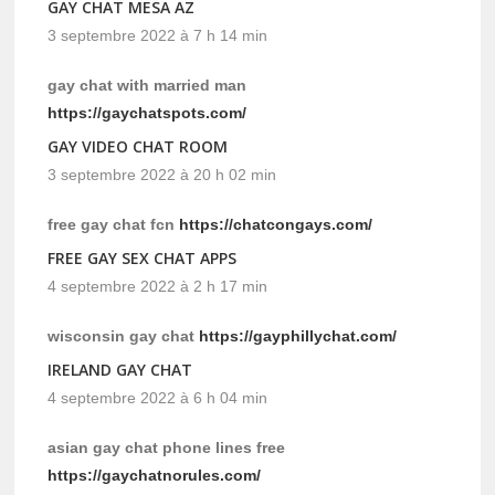
GAY CHAT MESA AZ
3 septembre 2022 à 7 h 14 min
gay chat with married man
https://gaychatspots.com/
GAY VIDEO CHAT ROOM
3 septembre 2022 à 20 h 02 min
free gay chat fcn
https://chatcongays.com/
FREE GAY SEX CHAT APPS
4 septembre 2022 à 2 h 17 min
wisconsin gay chat
https://gayphillychat.com/
IRELAND GAY CHAT
4 septembre 2022 à 6 h 04 min
asian gay chat phone lines free
https://gaychatnorules.com/