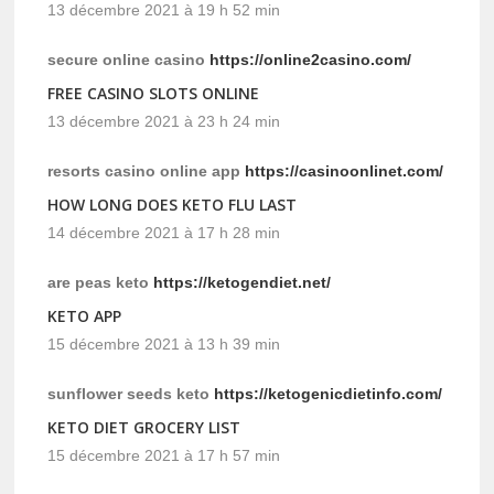
13 décembre 2021 à 19 h 52 min
secure online casino
https://online2casino.com/
FREE CASINO SLOTS ONLINE
13 décembre 2021 à 23 h 24 min
resorts casino online app
https://casinoonlinet.com/
HOW LONG DOES KETO FLU LAST
14 décembre 2021 à 17 h 28 min
are peas keto
https://ketogendiet.net/
KETO APP
15 décembre 2021 à 13 h 39 min
sunflower seeds keto
https://ketogenicdietinfo.com/
KETO DIET GROCERY LIST
15 décembre 2021 à 17 h 57 min