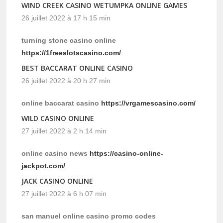
WIND CREEK CASINO WETUMPKA ONLINE GAMES
26 juillet 2022 à 17 h 15 min
turning stone casino online
https://1freeslotscasino.com/
BEST BACCARAT ONLINE CASINO
26 juillet 2022 à 20 h 27 min
online baccarat casino
https://vrgamescasino.com/
WILD CASINO ONLINE
27 juillet 2022 à 2 h 14 min
online casino news
https://casino-online-
jackpot.com/
JACK CASINO ONLINE
27 juillet 2022 à 6 h 07 min
san manuel online casino promo codes