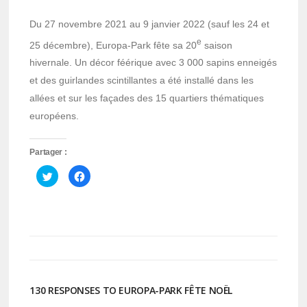
Du 27 novembre 2021 au 9 janvier 2022 (sauf les 24 et
e
25 décembre), Europa-Park fête sa 20
saison
hivernale. Un décor féérique avec 3 000 sapins enneigés
et des guirlandes scintillantes a été installé dans les
allées et sur les façades des 15 quartiers thématiques
européens.
Partager :
Cliquez
Cliquez
pour
pour
partager
partager
sur
sur
Twitter(ouvre
Facebook(ouvre
dans
dans
une
une
nouvelle
nouvelle
fenêtre)
fenêtre)
130 RESPONSES TO EUROPA-PARK FÊTE NOËL