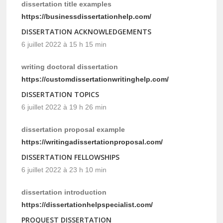
dissertation title examples
https://businessdissertationhelp.com/
DISSERTATION ACKNOWLEDGEMENTS
6 juillet 2022 à 15 h 15 min
writing doctoral dissertation
https://customdissertationwritinghelp.com/
DISSERTATION TOPICS
6 juillet 2022 à 19 h 26 min
dissertation proposal example
https://writingadissertationproposal.com/
DISSERTATION FELLOWSHIPS
6 juillet 2022 à 23 h 10 min
dissertation introduction
https://dissertationhelpspecialist.com/
PROQUEST DISSERTATION