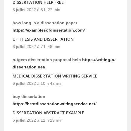
DISSERTATION HELP FREE
6 juillet 2022 à 5 h 27 min
how long is a dissertation paper
https://examplesofdissertation.com/
UF THESIS AND DISSERTATION
6 juillet 2022 à 7 h 48 min
rutgers dissertation proposal help
https://writing-a-
dissertation.net/
MEDICAL DISSERTATION WRITING SERVICE
6 juillet 2022 à 10 h 42 min
buy dissertation
https://bestdissertationwritingservice.net/
DISSERTATION ABSTRACT EXAMPLE
6 juillet 2022 à 12 h 29 min