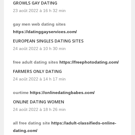
GROWLS GAY DATING
23 août 2022 à 16 h 32 min
gay men web dating sites
https://datinggayservices.com/
EUROPEAN SINGLES DATING SITES
24 août 2022 à 10 h 30 min
free adult dating sites
https://freephotodating.com/
FARMERS ONLY DATING
24 août 2022 à 14 h 17 min
ourtime
https://onlinedatingbabes.com/
ONLINE DATING WOMEN
24 août 2022 à 18 h 26 min
all free dating site
https://adult-classifieds-online-
dating.com/