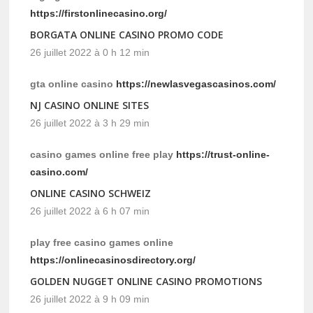
https://firstonlinecasino.org/
BORGATA ONLINE CASINO PROMO CODE
26 juillet 2022 à 0 h 12 min
gta online casino
https://newlasvegascasinos.com/
NJ CASINO ONLINE SITES
26 juillet 2022 à 3 h 29 min
casino games online free play
https://trust-online-
casino.com/
ONLINE CASINO SCHWEIZ
26 juillet 2022 à 6 h 07 min
play free casino games online
https://onlinecasinosdirectory.org/
GOLDEN NUGGET ONLINE CASINO PROMOTIONS
26 juillet 2022 à 9 h 09 min