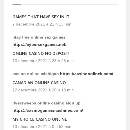
GAMES THAT HAVE SEX IN IT
7 décembre 2021 à 21 h 13 min
play free online sex games
https://cybersexgames.net/
ONLINE CASINO NO DEPOSIT
10 décembre 2021 à 23 h 25 min
casino online michigan
https://casinoonlinek.com/
CANADIAN ONLINE CASINO
12 décembre 2021 à 20 h 18 min
riversweeps online casino sign up
https://casinogamesmachines.com/
MY CHOICE CASINO ONLINE
13 décembre 2021 à 0 h 59 min