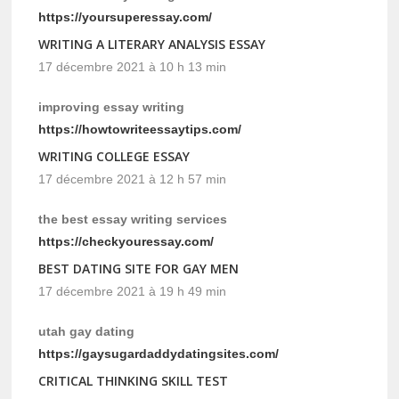
https://yoursuperessay.com/
WRITING A LITERARY ANALYSIS ESSAY
17 décembre 2021 à 10 h 13 min
improving essay writing
https://howtowriteessaytips.com/
WRITING COLLEGE ESSAY
17 décembre 2021 à 12 h 57 min
the best essay writing services
https://checkyouressay.com/
BEST DATING SITE FOR GAY MEN
17 décembre 2021 à 19 h 49 min
utah gay dating
https://gaysugardaddydatingsites.com/
CRITICAL THINKING SKILL TEST