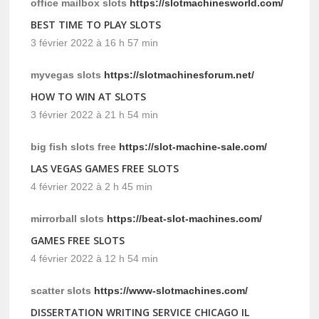
office mailbox slots
https://slotmachinesworld.com/
BEST TIME TO PLAY SLOTS
3 février 2022 à 16 h 57 min
myvegas slots
https://slotmachinesforum.net/
HOW TO WIN AT SLOTS
3 février 2022 à 21 h 54 min
big fish slots free
https://slot-machine-sale.com/
LAS VEGAS GAMES FREE SLOTS
4 février 2022 à 2 h 45 min
mirrorball slots
https://beat-slot-machines.com/
GAMES FREE SLOTS
4 février 2022 à 12 h 54 min
scatter slots
https://www-slotmachines.com/
DISSERTATION WRITING SERVICE CHICAGO IL