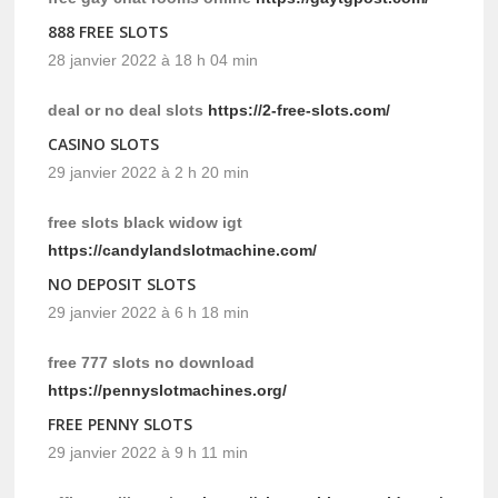
888 FREE SLOTS
28 janvier 2022 à 18 h 04 min
deal or no deal slots
https://2-free-slots.com/
CASINO SLOTS
29 janvier 2022 à 2 h 20 min
free slots black widow igt
https://candylandslotmachine.com/
NO DEPOSIT SLOTS
29 janvier 2022 à 6 h 18 min
free 777 slots no download
https://pennyslotmachines.org/
FREE PENNY SLOTS
29 janvier 2022 à 9 h 11 min