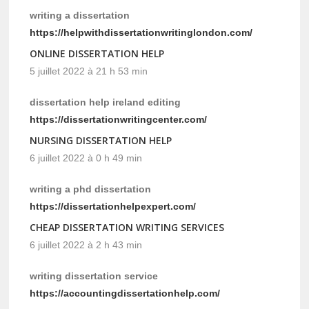
writing a dissertation
https://helpwithdissertationwritinglondon.com/
ONLINE DISSERTATION HELP
5 juillet 2022 à 21 h 53 min
dissertation help ireland editing
https://dissertationwritingcenter.com/
NURSING DISSERTATION HELP
6 juillet 2022 à 0 h 49 min
writing a phd dissertation
https://dissertationhelpexpert.com/
CHEAP DISSERTATION WRITING SERVICES
6 juillet 2022 à 2 h 43 min
writing dissertation service
https://accountingdissertationhelp.com/