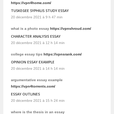
https://vpn4home.com/
TUSKEGEE SYPHILIS STUDY ESSAY
20 décembre 2021 à 9 h 47 min
what is a photo essay
https://vpnshroud.com/
CHARACTER ANALYSIS ESSAY
20 décembre 2021 à 12 h 14 min
college essay tips
https://vpnsrank.com/
OPINION ESSAY EXAMPLE
20 décembre 2021 à 14 h 14 min
argumentative essay example
https://vpn4torrents.com/
ESSAY OUTLINES
20 décembre 2021 à 15 h 24 min
where is the thesis in an essay