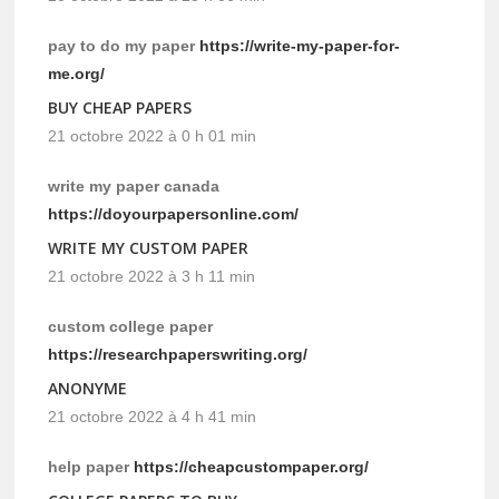
pay to do my paper
https://write-my-paper-for-
me.org/
BUY CHEAP PAPERS
21 octobre 2022 à 0 h 01 min
write my paper canada
https://doyourpapersonline.com/
WRITE MY CUSTOM PAPER
21 octobre 2022 à 3 h 11 min
custom college paper
https://researchpaperswriting.org/
ANONYME
21 octobre 2022 à 4 h 41 min
help paper
https://cheapcustompaper.org/