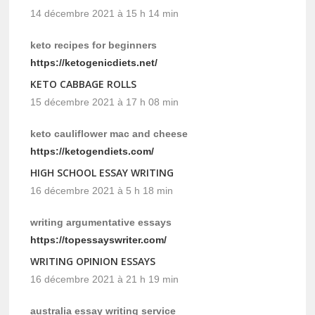
14 décembre 2021 à 15 h 14 min
keto recipes for beginners
https://ketogenicdiets.net/
KETO CABBAGE ROLLS
15 décembre 2021 à 17 h 08 min
keto cauliflower mac and cheese
https://ketogendiets.com/
HIGH SCHOOL ESSAY WRITING
16 décembre 2021 à 5 h 18 min
writing argumentative essays
https://topessayswriter.com/
WRITING OPINION ESSAYS
16 décembre 2021 à 21 h 19 min
australia essay writing service