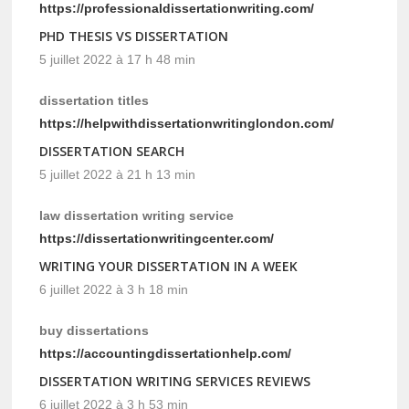
https://professionaldissertationwriting.com/
PHD THESIS VS DISSERTATION
5 juillet 2022 à 17 h 48 min
dissertation titles
https://helpwithdissertationwritinglondon.com/
DISSERTATION SEARCH
5 juillet 2022 à 21 h 13 min
law dissertation writing service
https://dissertationwritingcenter.com/
WRITING YOUR DISSERTATION IN A WEEK
6 juillet 2022 à 3 h 18 min
buy dissertations
https://accountingdissertationhelp.com/
DISSERTATION WRITING SERVICES REVIEWS
6 juillet 2022 à 3 h 53 min