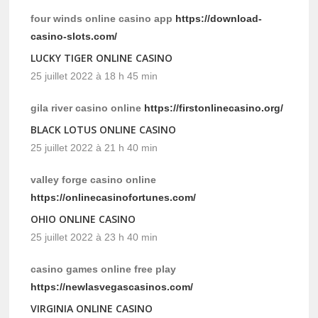
four winds online casino app
https://download-
casino-slots.com/
LUCKY TIGER ONLINE CASINO
25 juillet 2022 à 18 h 45 min
gila river casino online
https://firstonlinecasino.org/
BLACK LOTUS ONLINE CASINO
25 juillet 2022 à 21 h 40 min
valley forge casino online
https://onlinecasinofortunes.com/
OHIO ONLINE CASINO
25 juillet 2022 à 23 h 40 min
casino games online free play
https://newlasvegascasinos.com/
VIRGINIA ONLINE CASINO