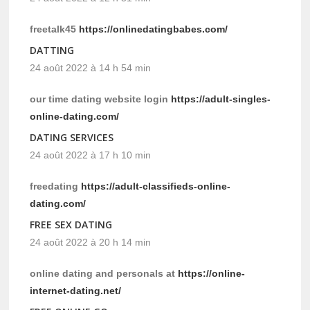
freetalk45
https://onlinedatingbabes.com/
DATTING
24 août 2022 à 14 h 54 min
our time dating website login
https://adult-singles-
online-dating.com/
DATING SERVICES
24 août 2022 à 17 h 10 min
freedating
https://adult-classifieds-online-
dating.com/
FREE SEX DATING
24 août 2022 à 20 h 14 min
online dating and personals at
https://online-
internet-dating.net/