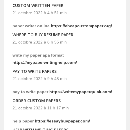
CUSTOM WRITTEN PAPER
21 octobre 2022 à 4 h 51 min
paper writer online
https://cheapcustompaper.org/
WHERE TO BUY RESUME PAPER
21 octobre 2022 à 8 h 55 min
write my paper apa format
https://mypaperwritinghelp.com/
PAY TO WRITE PAPERS
21 octobre 2022 à 9 h 45 min
pay to write paper
https://writemypaperquick.com/
ORDER CUSTOM PAPERS
21 octobre 2022 à 11 h 17 min
help paper
https://essaybuypaper.com/
HELP WITH WRITING PAPERS