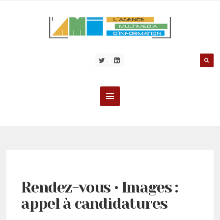
Rendez-vous • Images :
appel à candidatures