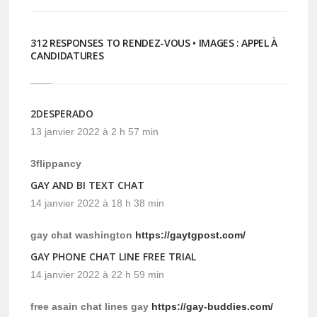
312 RESPONSES TO RENDEZ-VOUS • IMAGES : APPEL À
CANDIDATURES
2DESPERADO
13 janvier 2022 à 2 h 57 min
3flippancy
GAY AND BI TEXT CHAT
14 janvier 2022 à 18 h 38 min
gay chat washington
https://gaytgpost.com/
GAY PHONE CHAT LINE FREE TRIAL
14 janvier 2022 à 22 h 59 min
free asain chat lines gay
https://gay-buddies.com/