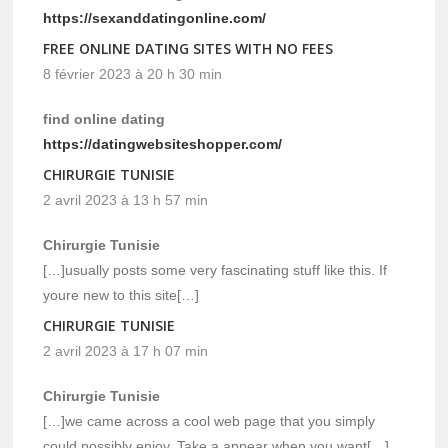
https://sexanddatingonline.com/
FREE ONLINE DATING SITES WITH NO FEES
8 février 2023 à 20 h 30 min
find online dating
https://datingwebsiteshopper.com/
CHIRURGIE TUNISIE
2 avril 2023 à 13 h 57 min
Chirurgie Tunisie
[…]usually posts some very fascinating stuff like this. If
youre new to this site[…]
CHIRURGIE TUNISIE
2 avril 2023 à 17 h 07 min
Chirurgie Tunisie
[…]we came across a cool web page that you simply
could possibly enjoy. Take a appear when you want[…]