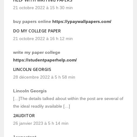
21 octobre 2022 à 15 h 30 min
buy papers online
https://ypaywallpapers.com/
DO MY COLLEGE PAPER
21 octobre 2022 à 16 h 12 min
write my paper college
https://studentpaperhelp.com/
LINCOLN GEORGIS
28 décembre 2022 à 5 h 58 min
Lincoln Georgis
[…]The details talked about within the post are several of
the ideal readily available […]
2AUDITOR
26 janvier 2023 à 5 h 14 min