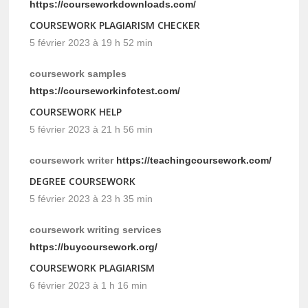
https://courseworkdownloads.com/
COURSEWORK PLAGIARISM CHECKER
5 février 2023 à 19 h 52 min
coursework samples
https://courseworkinfotest.com/
COURSEWORK HELP
5 février 2023 à 21 h 56 min
coursework writer
https://teachingcoursework.com/
DEGREE COURSEWORK
5 février 2023 à 23 h 35 min
coursework writing services
https://buycoursework.org/
COURSEWORK PLAGIARISM
6 février 2023 à 1 h 16 min