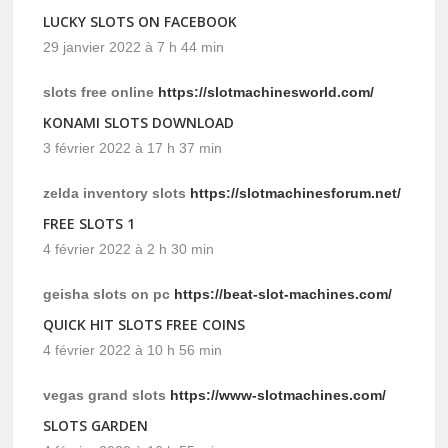
LUCKY SLOTS ON FACEBOOK
29 janvier 2022 à 7 h 44 min
slots free online
https://slotmachinesworld.com/
KONAMI SLOTS DOWNLOAD
3 février 2022 à 17 h 37 min
zelda inventory slots
https://slotmachinesforum.net/
FREE SLOTS 1
4 février 2022 à 2 h 30 min
geisha slots on pc
https://beat-slot-machines.com/
QUICK HIT SLOTS FREE COINS
4 février 2022 à 10 h 56 min
vegas grand slots
https://www-slotmachines.com/
SLOTS GARDEN