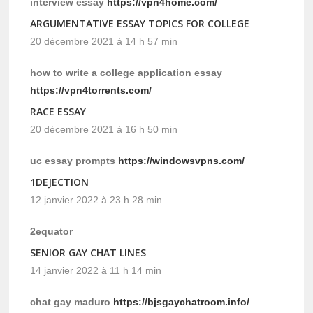
interview essay
https://vpn4home.com/
ARGUMENTATIVE ESSAY TOPICS FOR COLLEGE
20 décembre 2021 à 14 h 57 min
how to write a college application essay
https://vpn4torrents.com/
RACE ESSAY
20 décembre 2021 à 16 h 50 min
uc essay prompts
https://windowsvpns.com/
1DEJECTION
12 janvier 2022 à 23 h 28 min
2equator
SENIOR GAY CHAT LINES
14 janvier 2022 à 11 h 14 min
chat gay maduro
https://bjsgaychatroom.info/