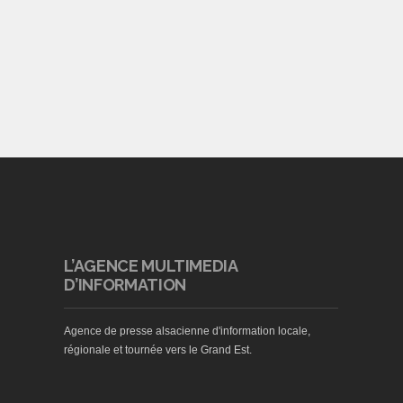
L’AGENCE MULTIMEDIA
D’INFORMATION
Agence de presse alsacienne d'information locale,
régionale et tournée vers le Grand Est.