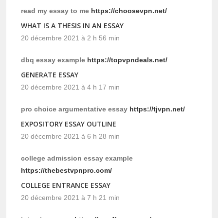
read my essay to me
https://choosevpn.net/
WHAT IS A THESIS IN AN ESSAY
20 décembre 2021 à 2 h 56 min
dbq essay example
https://topvpndeals.net/
GENERATE ESSAY
20 décembre 2021 à 4 h 17 min
pro choice argumentative essay
https://tjvpn.net/
EXPOSITORY ESSAY OUTLINE
20 décembre 2021 à 6 h 28 min
college admission essay example
https://thebestvpnpro.com/
COLLEGE ENTRANCE ESSAY
20 décembre 2021 à 7 h 21 min