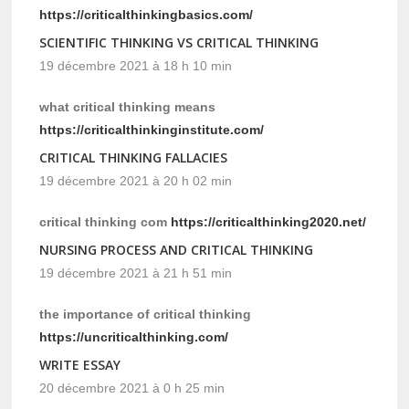
https://criticalthinkingbasics.com/
SCIENTIFIC THINKING VS CRITICAL THINKING
19 décembre 2021 à 18 h 10 min
what critical thinking means
https://criticalthinkinginstitute.com/
CRITICAL THINKING FALLACIES
19 décembre 2021 à 20 h 02 min
critical thinking com
https://criticalthinking2020.net/
NURSING PROCESS AND CRITICAL THINKING
19 décembre 2021 à 21 h 51 min
the importance of critical thinking
https://uncriticalthinking.com/
WRITE ESSAY
20 décembre 2021 à 0 h 25 min