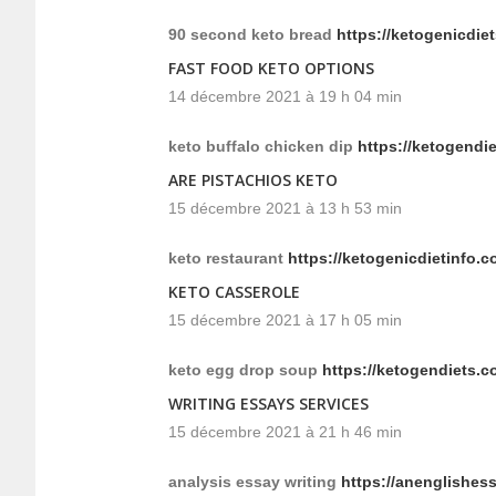
90 second keto bread
https://ketogenicdiet
FAST FOOD KETO OPTIONS
14 décembre 2021 à 19 h 04 min
keto buffalo chicken dip
https://ketogendie
ARE PISTACHIOS KETO
15 décembre 2021 à 13 h 53 min
keto restaurant
https://ketogenicdietinfo.c
KETO CASSEROLE
15 décembre 2021 à 17 h 05 min
keto egg drop soup
https://ketogendiets.c
WRITING ESSAYS SERVICES
15 décembre 2021 à 21 h 46 min
analysis essay writing
https://anenglishes