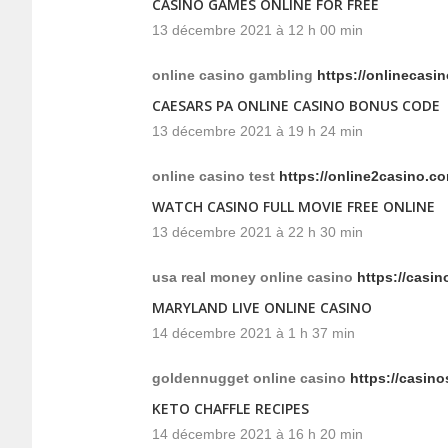
CASINO GAMES ONLINE FOR FREE
13 décembre 2021 à 12 h 00 min
online casino gambling
https://onlinecasi
CAESARS PA ONLINE CASINO BONUS CODE
13 décembre 2021 à 19 h 24 min
online casino test
https://online2casino.co
WATCH CASINO FULL MOVIE FREE ONLINE
13 décembre 2021 à 22 h 30 min
usa real money online casino
https://casin
MARYLAND LIVE ONLINE CASINO
14 décembre 2021 à 1 h 37 min
goldennugget online casino
https://casin
KETO CHAFFLE RECIPES
14 décembre 2021 à 16 h 20 min