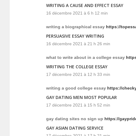
WRITING A CAUSE AND EFFECT ESSAY
16 décembre 2021 à 6 h 12 min
writing a biographical essay
https://topess
PERSUASIVE ESSAY WRITING
16 décembre 2021 à 21 h 26 min
what to write about in a college essay
http
WRITING THE COLLEGE ESSAY
17 décembre 2021 à 12 h 33 min
writing a good college essay
https://check
GAY DATING MEN MOST POPULAR
17 décembre 2021 à 15 h 52 min
gay dating sites no sign up
https://gaypri
GAY ASIAN DATING SERVICE
17 décembre 2021 à 17 h 21 min