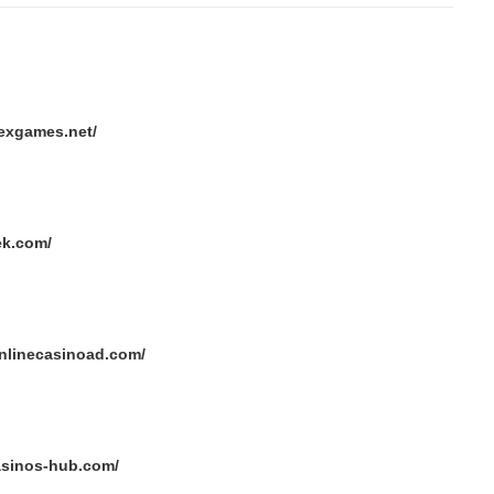
sexgames.net/
ek.com/
onlinecasinoad.com/
casinos-hub.com/