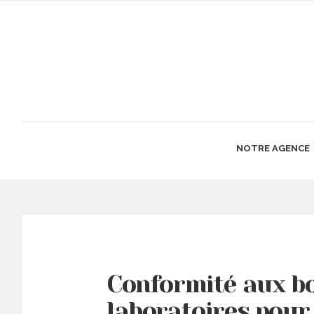
NOTRE AGENCE
Conformité aux b
laboratoires pour