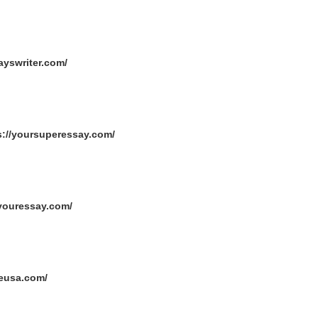
ayswriter.com/
s://yoursuperessay.com/
youressay.com/
deusa.com/