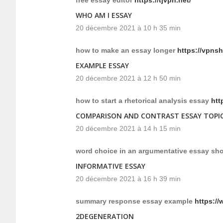
free essay editor
https://tjvpn.net/
WHO AM I ESSAY
20 décembre 2021 à 10 h 35 min
how to make an essay longer
https://vpns
EXAMPLE ESSAY
20 décembre 2021 à 12 h 50 min
how to start a rhetorical analysis essay
htt
COMPARISON AND CONTRAST ESSAY TOPI
20 décembre 2021 à 14 h 15 min
word choice in an argumentative essay sh
INFORMATIVE ESSAY
20 décembre 2021 à 16 h 39 min
summary response essay example
https:/
2DEGENERATION