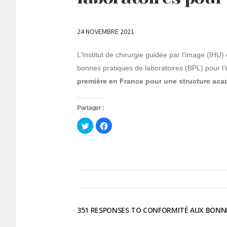
24 NOVEMBRE 2021
L’Institut de chirurgie guidée par l’image (IH
bonnes pratiques de laboratoires (BPL) pour l’é
première en France pour une structure aca
Partager :
Cliquez
Cliquez
pour
pour
partager
partager
sur
sur
Twitter(ouvre
Facebook(ouvre
dans
dans
une
une
nouvelle
nouvelle
fenêtre)
fenêtre)
351 RESPONSES TO CONFORMITÉ AUX BONNE