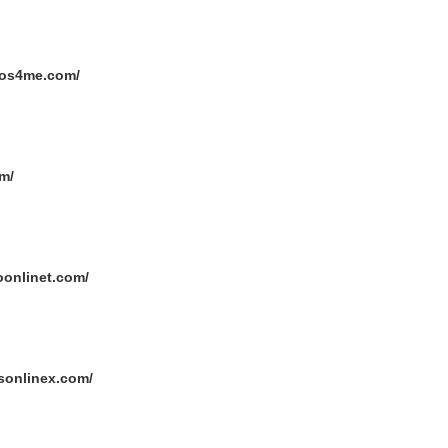
nos4me.com/
m/
oonlinet.com/
osonlinex.com/