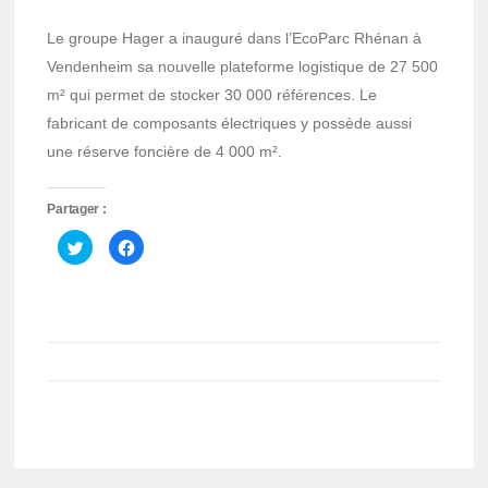
Le groupe Hager a inauguré dans l’EcoParc Rhénan à
Vendenheim sa nouvelle plateforme logistique de 27 500
m² qui permet de stocker 30 000 références. Le
fabricant de composants électriques y possède aussi
une réserve foncière de 4 000 m².
Partager :
Cliquez
Cliquez
pour
pour
partager
partager
sur
sur
Twitter(ouvre
Facebook(ouvre
dans
dans
une
une
nouvelle
nouvelle
fenêtre)
fenêtre)