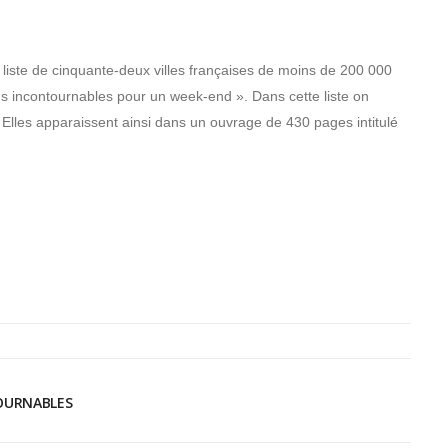
 liste de cinquante-deux villes françaises de moins de 200 000
incontournables pour un week-end ». Dans cette liste on
. Elles apparaissent ainsi dans un ouvrage de 430 pages intitulé
OURNABLES