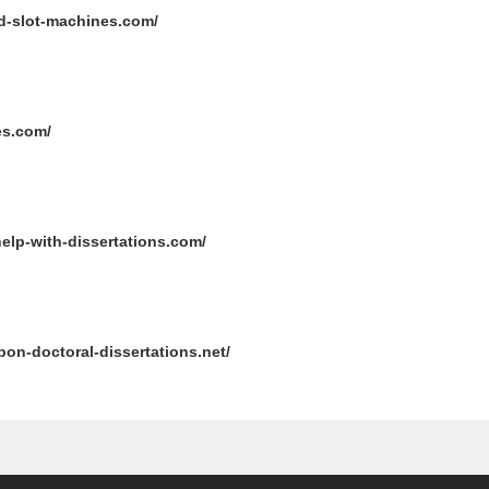
d-slot-machines.com/
es.com/
help-with-dissertations.com/
lpon-doctoral-dissertations.net/