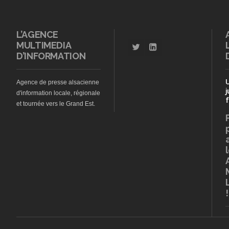
L’AGENCE
MULTIMEDIA
D’INFORMATION
Agence de presse alsacienne
j
d'information locale, régionale
f
et tournée vers le Grand Est.
!