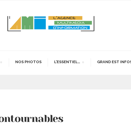
NOS PHOTOS
L’ESSENTIEL…
GRAND EST INFO
contournables