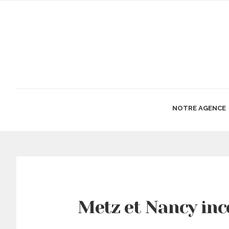
NOTRE AGENCE
Metz et Nancy in