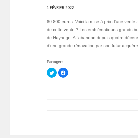
1 FÉVRIER 2022
60 800 euros. Voici la mise à prix d’une vent
de cette vente ? Les emblématiques grands b
de Hayange. A l’abandon depuis quatre décenni
d’une grande rénovation par son futur acquére
Partager :
Cliquez
Cliquez
pour
pour
partager
partager
sur
sur
Twitter(ouvre
Facebook(ouvre
dans
dans
une
une
nouvelle
nouvelle
fenêtre)
fenêtre)