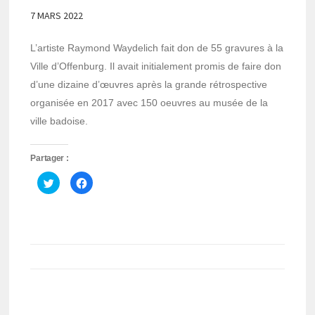
7 MARS 2022
L’artiste Raymond Waydelich fait don de 55 gravures à la
Ville d’Offenburg. Il avait initialement promis de faire don
d’une dizaine d’œuvres après la grande rétrospective
organisée en 2017 avec 150 oeuvres au musée de la
ville badoise.
Partager :
Cliquez
Cliquez
pour
pour
partager
partager
sur
sur
Twitter(ouvre
Facebook(ouvre
dans
dans
une
une
nouvelle
nouvelle
fenêtre)
fenêtre)