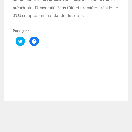
recherche. Michel Deneken succède à Christine Clerici,
présidente d’Université Paris Cité et première présidente
d’Udice après un mandat de deux ans.
Partager :
Cliquez
Cliquez
pour
pour
partager
partager
sur
sur
Twitter(ouvre
Facebook(ouvre
dans
dans
une
une
nouvelle
nouvelle
fenêtre)
fenêtre)