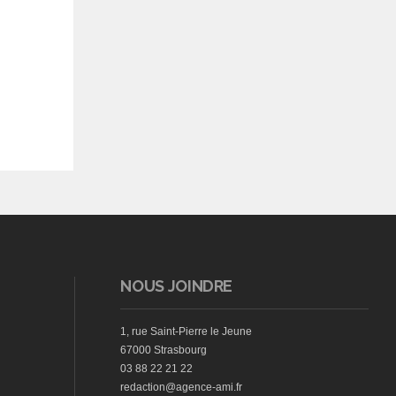
NOUS JOINDRE
1, rue Saint-Pierre le Jeune
67000 Strasbourg
03 88 22 21 22
redaction@agence-ami.fr