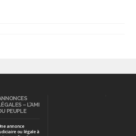
ANNONCES
LÉGALES – L’AMI
DU PEUPLE
Une annonce
udiciaire ou légale à