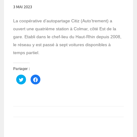
3 MAI 2023
La coopérative d’autopartage Citiz (Auto’trement) a
ouvert une quatrième station à Colmar, côté Est de la
gare. Etabli dans le chef-lieu du Haut-Rhin depuis 2008,
le réseau y est passé à sept voitures disponibles à
temps partiel.
Partager :
Cliquez
Cliquez
pour
pour
partager
partager
sur
sur
Twitter(ouvre
Facebook(ouvre
dans
dans
une
une
nouvelle
nouvelle
fenêtre)
fenêtre)