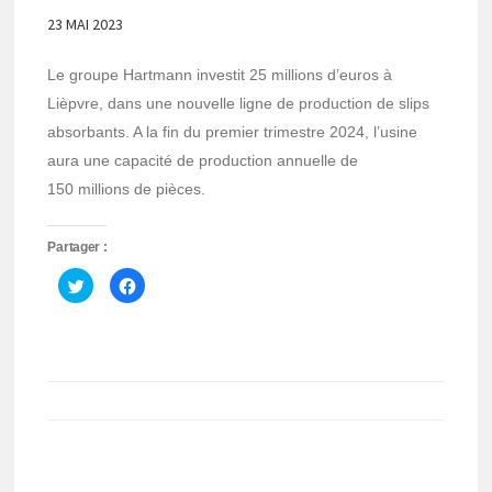
23 MAI 2023
Le groupe Hartmann investit 25 millions d’euros à
Lièpvre, dans une nouvelle ligne de production de slips
absorbants. A la fin du premier trimestre 2024, l’usine
aura une capacité de production annuelle de
150 millions de pièces.
Partager :
Cliquez
Cliquez
pour
pour
partager
partager
sur
sur
Twitter(ouvre
Facebook(ouvre
dans
dans
une
une
nouvelle
nouvelle
fenêtre)
fenêtre)