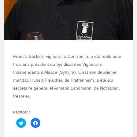
Francis Backert, vigneron à Dorlisheim, a été réélu pour
trois ans président du Syndicat des Vignerons
Indépendants d’Alsace (Synvira). C’est son deuxième
mandat. Hubert Fleischer, de Pfaffenheim, a été élu
secrétaire général et Armand Landmann, de Nothalten,
trésorier.
Partager :
Cliquez
Cliquez
pour
pour
partager
partager
sur
sur
Twitter(ouvre
Facebook(ouvre