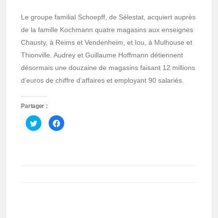
Le groupe familial Schoepff, de Sélestat, acquiert auprès
de la famille Kochmann quatre magasins aux enseignes
Chausty, à Reims et Vendenheim, et Iou, à Mulhouse et
Thionville. Audrey et Guillaume Hoffmann détiennent
désormais une douzaine de magasins faisant 12 millions
d’euros de chiffre d’affaires et employant 90 salariés.
Partager :
Cliquez
Cliquez
pour
pour
partager
partager
sur
sur
Twitter(ouvre
Facebook(ouvre
dans
dans
une
une
nouvelle
nouvelle
fenêtre)
fenêtre)