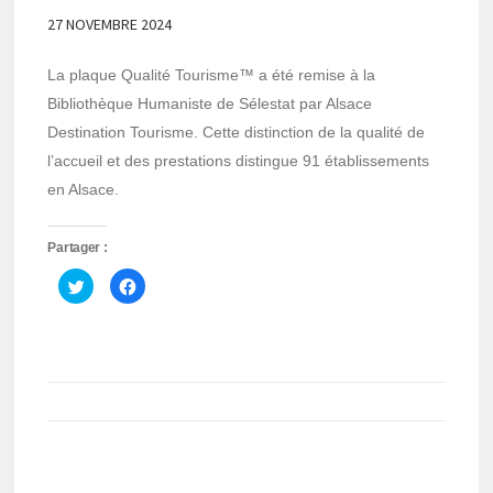
27 NOVEMBRE 2024
La plaque Qualité Tourisme™ a été remise à la
Bibliothèque Humaniste de Sélestat par Alsace
Destination Tourisme. Cette distinction de la qualité de
l’accueil et des prestations distingue 91 établissements
en Alsace.
Partager :
Cliquez
Cliquez
pour
pour
partager
partager
sur
sur
Twitter(ouvre
Facebook(ouvre
dans
dans
une
une
nouvelle
nouvelle
fenêtre)
fenêtre)