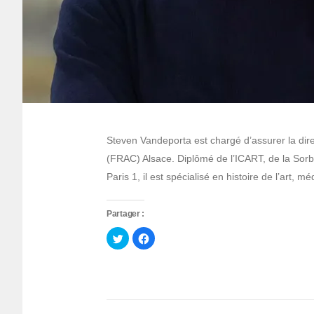
Steven Vandeporta est chargé d’assurer la di
(FRAC) Alsace. Diplômé de l’ICART, de la Sorb
Paris 1, il est spécialisé en histoire de l’art, méd
Partager :
Cliquez
Cliquez
pour
pour
partager
partager
sur
sur
Twitter(ouvre
Facebook(ouvre
dans
dans
une
une
nouvelle
nouvelle
fenêtre)
fenêtre)