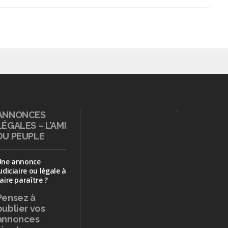
ANNONCES
LÉGALES – L’AMI
DU PEUPLE
Une annonce
udiciaire ou légale à
aire paraître ?
Pensez à
publier
vos
annonces