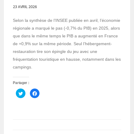
23 AVRIL 2026
Selon la synthèse de l’INSEE publiée en avril, l’économie
régionale a marqué le pas (-0,7% du PIB) en 2025, alors
que dans le même temps le PIB a augmenté en France
de +0,9% sur la même période. Seul l’hébergement-
restauration tire son épingle du jeu avec une
fréquentation touristique en hausse, notamment dans les
campings.
Partager :
Cliquez
Cliquez
pour
pour
partager
partager
sur
sur
Twitter(ouvre
Facebook(ouvre
dans
dans
une
une
nouvelle
nouvelle
fenêtre)
fenêtre)