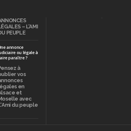
ANNONCES
LÉGALES – L’AMI
DU PEUPLE
Une annonce
udiciaire ou légale à
aire paraître ?
Pensez à
publier
vos
annonces
légales en
Alsace et
Moselle avec
L'Ami du peuple