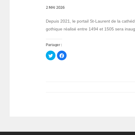
2 MAI 2026
Depuis 2021, le portail St-Laurent de la cathéd
gothique réalisé entre 1494 et 1505 sera inaug
Partager :
Cliquez
Cliquez
pour
pour
partager
partager
sur
sur
Twitter(ouvre
Facebook(ouvre
dans
dans
une
une
nouvelle
nouvelle
fenêtre)
fenêtre)