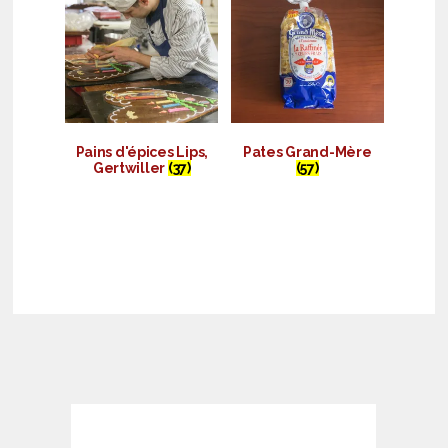
Pains d'épices Lips,
Pates Grand-Mère
Gertwiller
(37)
(57)