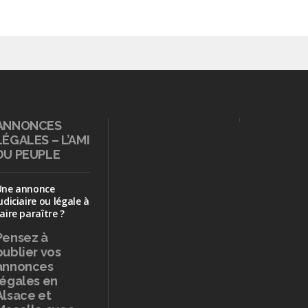
ANNONCES
LÉGALES – L’AMI
DU PEUPLE
Une annonce
udiciaire ou légale à
aire paraître ?
Pensez à
publier
vos
annonces
légales en
Alsace et