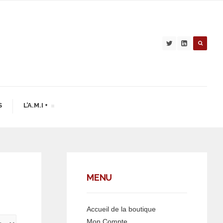
S
L’A.M.I +
MENU
Accueil de la boutique
Mon Compte