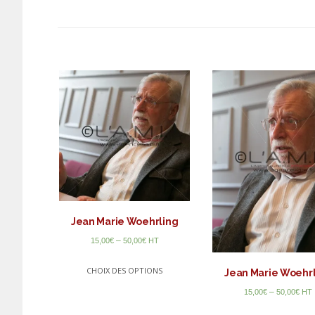
Jean Marie Woehrling
–
15,00
€
50,00
€
HT
CHOIX DES OPTIONS
Jean Marie Woehr
–
15,00
€
50,00
€
HT