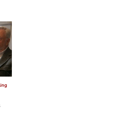
ling
S