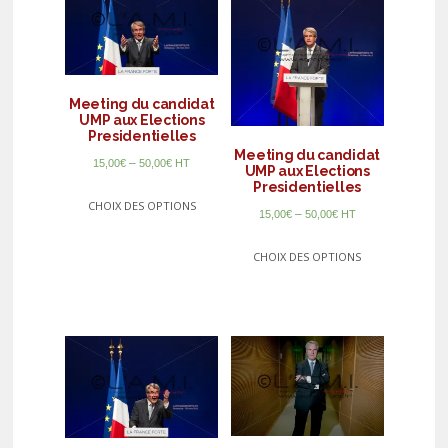
Meeting du candidat
UMP aux Elections
Presidentielles
Meeting du candidat
–
15,00
€
50,00
€
HT
UMP aux Elections
Presidentielles
CHOIX DES OPTIONS
–
15,00
€
50,00
€
HT
CHOIX DES OPTIONS