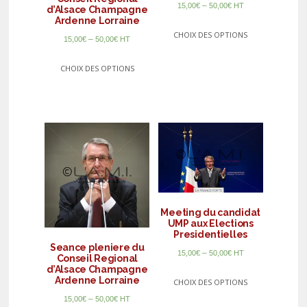
–
15,00
€
50,00
€
HT
d’Alsace Champagne
Ardenne Lorraine
CHOIX DES OPTIONS
–
15,00
€
50,00
€
HT
CHOIX DES OPTIONS
Meeting du candidat
UMP aux Elections
Presidentielles
Seance pleniere du
–
15,00
€
50,00
€
HT
Conseil Regional
d’Alsace Champagne
Ardenne Lorraine
CHOIX DES OPTIONS
–
15,00
€
50,00
€
HT