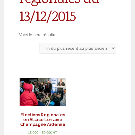
13/12/2015
Voici le seul résultat
Elections Regionales
en Alsace Lorraine
Champagne Ardenne
–
15,00
€
50,00
€
HT