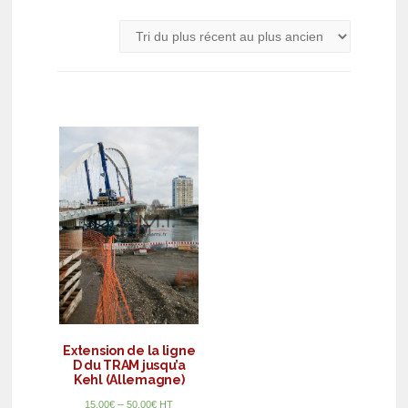
Extension de la ligne
D du TRAM jusqu’a
Kehl (Allemagne)
–
15,00
€
50,00
€
HT