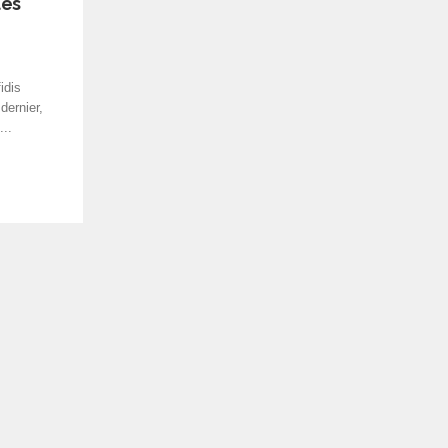
les
idis
dernier,
...