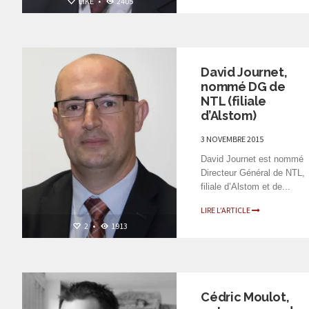
LIKE
•
2405
PERSONNALITÉS
David Journet,
nommé DG de
NTL (filiale
d’Alstom)
3 NOVEMBRE 2015
David Journet est nommé
Directeur Général de NTL,
filiale d’Alstom et de...
LIRE L’ARTICLE
2
•
1913
PERSONNALITÉS
Cédric Moulot,