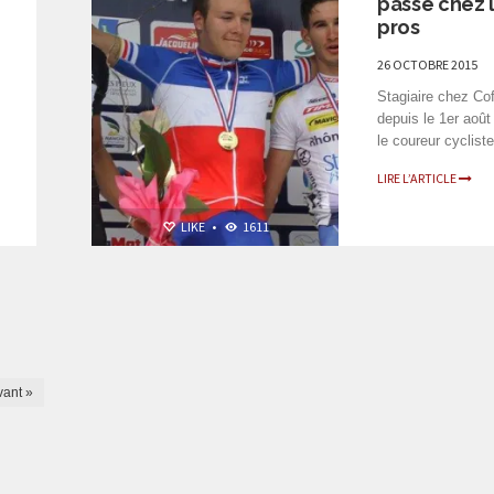
passe chez 
pros
26 OCTOBRE 2015
Stagiaire chez Cof
depuis le 1er août 
le coureur cycliste
LIRE L’ARTICLE
LIKE
•
1611
vant »