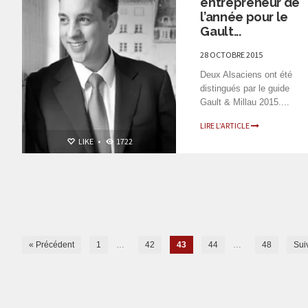
entrepreneur de
l’année pour le
Gault...
28 OCTOBRE 2015
Deux Alsaciens ont été
distingués par le guide
Gault & Millau 2015....
LIRE L’ARTICLE
LIKE
•
1722
« Précédent
1
…
42
43
44
…
48
Sui