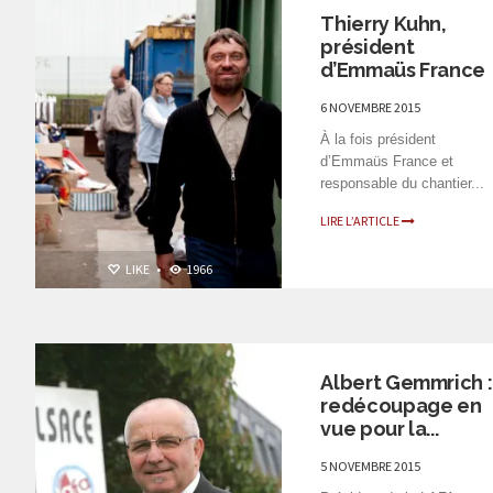
Thierry Kuhn,
président
d’Emmaüs France
6 NOVEMBRE 2015
À la fois président
d’Emmaüs France et
responsable du chantier...
LIRE L’ARTICLE
LIKE
•
1966
PERSONNALITÉS
Albert Gemmrich :
redécoupage en
vue pour la...
5 NOVEMBRE 2015