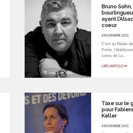
Bruno Sohn,
bourlingueu
ayant l’Alsa
coeur
6 NOVEMBRE 2015
C’est au Relais de
Poste, l’établisse
connu de La...
LIRE L’ARTICLE
LIKE
•
1892
PERSONNALITÉS
Taxe sur le 
pour Fabien
Keller
4 NOVEMBRE 2015