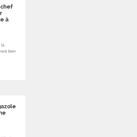
 chef
r
ce à
 la
ment bien
gazole
ne