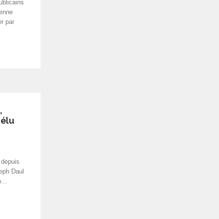
blicains
ienne
er par
,
éélu
 depuis
eph Daul
...