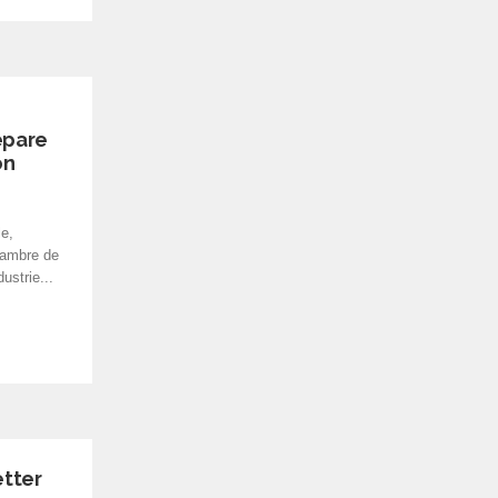
épare
on
le,
hambre de
ustrie...
tter