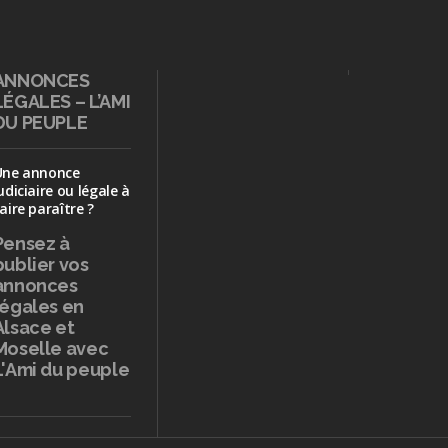
ANNONCES
LÉGALES – L’AMI
DU PEUPLE
Une annonce
udiciaire ou légale à
aire paraître ?
Pensez à
publier
vos
annonces
légales en
Alsace et
Moselle avec
L'Ami du peuple