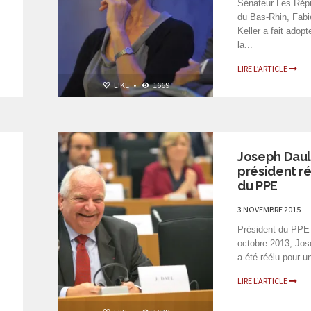
Sénateur Les Répu
l
du Bas-Rhin, Fab
Keller a fait adopt
la...
LIRE L’ARTICLE
LIKE
•
1669
PERSONNALITÉS
G
Joseph Daul
président r
du PPE
3 NOVEMBRE 2015
Président du PPE
octobre 2013, Jos
a été réélu pour un
LIRE L’ARTICLE