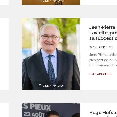
LIKE
•
1678
PERSONNALITÉS
Jean-Pierre
Lavielle, pr
sa successi
28 OCTOBRE 2015
Jean-Pierre Laviel
président de la C
Commerce et d’Ind
LIRE L’ARTICLE
LIKE
•
1806
PERSONNALITÉS
Hugo Hofste