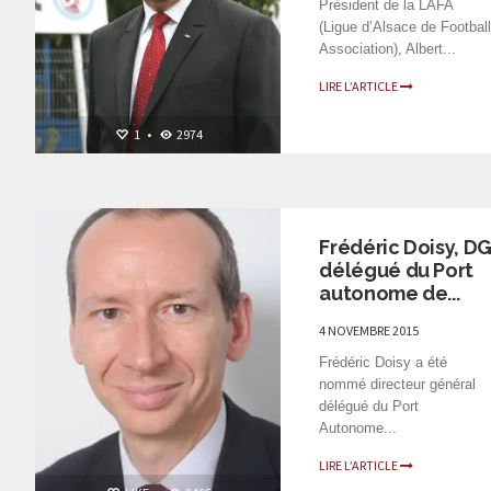
Président de la LAFA
(Ligue d’Alsace de Footbal
Association), Albert...
LIRE L’ARTICLE
1
•
2974
PERSONNALITÉS
Frédéric Doisy, D
délégué du Port
autonome de...
4 NOVEMBRE 2015
Frédéric Doisy a été
nommé directeur général
délégué du Port
Autonome...
LIRE L’ARTICLE