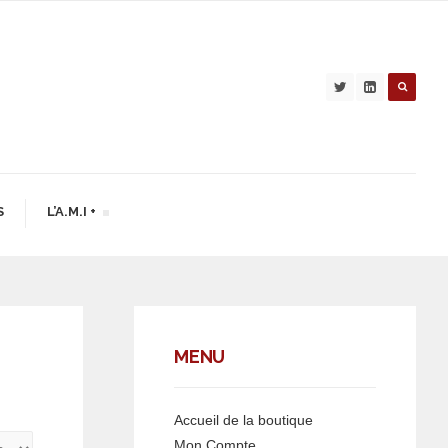
S
L’A.M.I +
MENU
Accueil de la boutique
Mon Compte