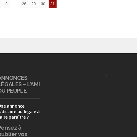
2
3
…
28
29
30
31
ANNONCES
LÉGALES – L’AMI
DU PEUPLE
Une annonce
udiciaire ou légale à
aire paraître ?
Pensez à
publier
vos