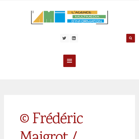
© Frédéric
Maigrot /