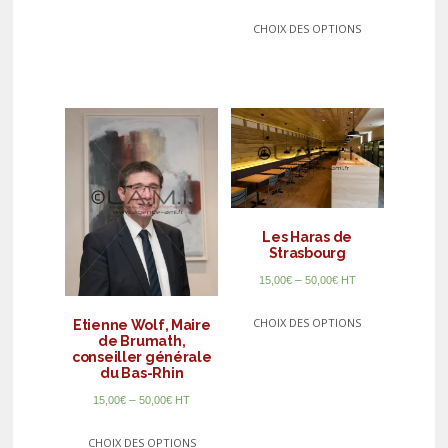
CHOIX DES OPTIONS
Les Haras de
Strasbourg
–
15,00
€
50,00
€
HT
CHOIX DES OPTIONS
Etienne Wolf, Maire
de Brumath,
conseiller générale
du Bas-Rhin
–
15,00
€
50,00
€
HT
CHOIX DES OPTIONS