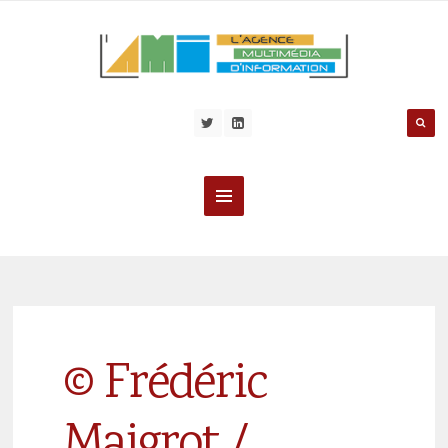
© Frédéric
Maigrot /