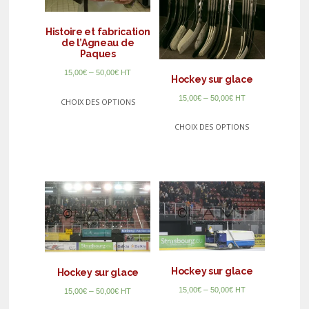
Histoire et fabrication
de l’Agneau de
Paques
–
15,00
€
50,00
€
HT
Hockey sur glace
–
15,00
€
50,00
€
HT
CHOIX DES OPTIONS
CHOIX DES OPTIONS
Hockey sur glace
Hockey sur glace
–
15,00
€
50,00
€
HT
–
15,00
€
50,00
€
HT