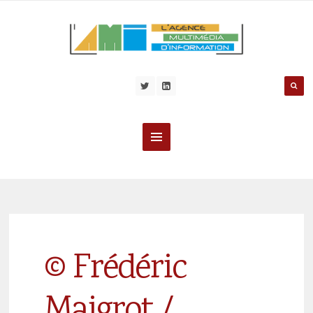
© Frédéric
Maigrot /