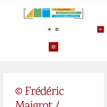
© Frédéric
Maigrot /